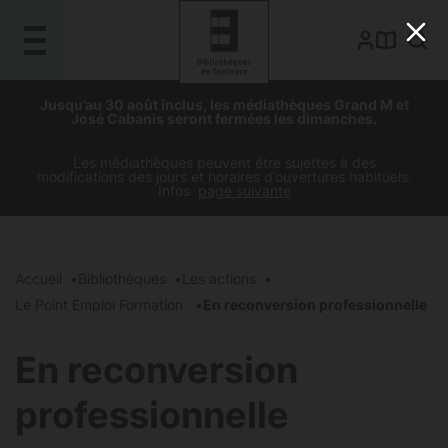
Gestion de vos préférences sur les cookies
Aller
Aller
Aller
Aller
Jusqu’au 30 août inclus, les médiathèques Grand M et
au
à
à
au
José Cabanis seront fermées les dimanches.
contenu
la
la
pied
principal
navigation
recherche
de
Les médiathèques peuvent être sujettes à des
modifications des jours et horaires d’ouvertures habituels.
page
Infos
page suivante
Accueil
Bibliothèques
Les actions
Le Point Emploi Formation
En reconversion professionnelle
En reconversion
professionnelle