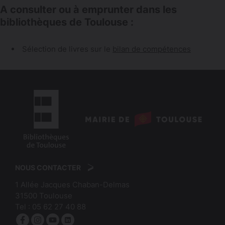
A consulter ou à emprunter dans les
bibliothèques de Toulouse :
Sélection de livres sur le
bilan de compétences
logo
:
logo
Mairie
:
de
NOUS CONTACTER
Bibliothèques
Toulouse
1 Allée Jacques Chaban-Delmas
de
31500
Toulouse
Toulouse
Tel :
05 62 27 40 88
Facebook
Instagram
YouTube
linkedin