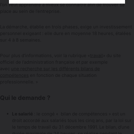
l’on veut apprendre à mieux se connaître afin de trouver sa
place au sein de l’entreprise.
La démarche, établie en trois phases, exige un investissement
personnel exigeant : elle dure en moyenne 18 heures, étalées
sur 4 à 8 semaines.
Pour plus d’informations, voir la rubrique «
travail
» du site
officiel de l’administration française et par exemple
avec
une recherche sur les différents bilans de
compétences
en fonction de chaque situation
professionnelle. »
Qui le demande ?
Le salarié
: le congé « bilan de compétences » est un
droit accordé aux salariés tous les cinq ans, par la loi sur
le temps de travail du 31 décembre 1991. Le bilan, d’une
durée maximale de 24 heures, se réalise pendant le