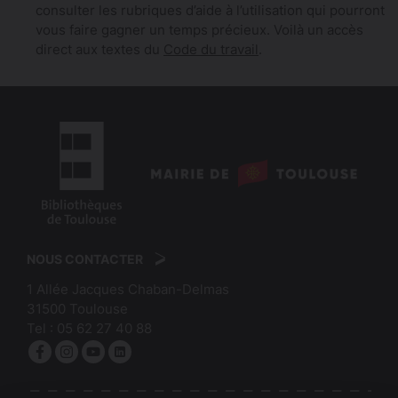
consulter les rubriques d’aide à l’utilisation qui pourront
vous faire gagner un temps précieux. Voilà un accès
direct aux textes du
Code du travail
.
logo
:
logo
Mairie
:
de
NOUS CONTACTER
Bibliothèques
Toulouse
1 Allée Jacques Chaban-Delmas
de
31500
Toulouse
Toulouse
Tel :
05 62 27 40 88
Facebook
Instagram
YouTube
linkedin