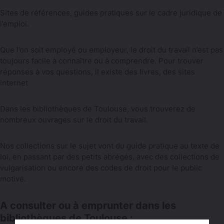
Sites de références, guides pratiques sur le cadre juridique de
l’emploi.
Que l’on soit employé ou employeur, le droit du travail n’est pas
toujours facile à connaître ou à comprendre. Pour trouver
réponses à vos questions, il existe des livres, des sites
internet
Dans les bibliothèques de Toulouse, vous trouverez de
nombreux ouvrages sur le droit du travail.
Nos collections sur le sujet vont du guide pratique au texte de
loi, en passant par des petits abrégés, avec des collections de
vulgarisation ou encore des codes de droit pour le public
motivé.
A consulter ou à emprunter dans les
bibliothèques de Toulouse :