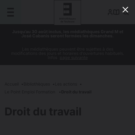
Gestion de vos préférences sur les cookies
Aller
Aller
Aller
Aller
Jusqu’au 30 août inclus, les médiathèques Grand M et
au
à
à
au
José Cabanis seront fermées les dimanches.
contenu
la
la
pied
principal
navigation
recherche
de
Les médiathèques peuvent être sujettes à des
modifications des jours et horaires d’ouvertures habituels.
page
Infos
page suivante
Accueil
Bibliothèques
Les actions
Le Point Emploi Formation
Droit du travail
Droit du travail