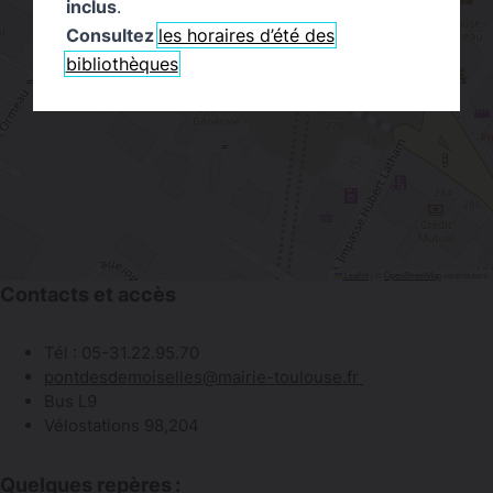
inclus
.
Consultez
les horaires d’été des
bibliothèques
Leaflet
|
©
OpenStreetMap
contributors
Contacts et accès
Tél : 05-31.22.95.70
pontdesdemoiselles@mairie-toulouse.fr
Bus L9
Vélostations 98,204
Quelques repères :