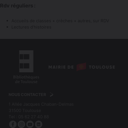
Rdv réguliers :
Accueils de classes + crèches + autres, sur RDV
Lectures d’histoires
logo
:
logo
Mairie
:
de
NOUS CONTACTER
Bibliothèques
Toulouse
1 Allée Jacques Chaban-Delmas
de
31500
Toulouse
Toulouse
Tel :
05 62 27 40 88
Facebook
Instagram
YouTube
linkedin