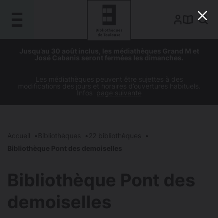
Gestion de vos préférences sur les cookies
Aller
Aller
Aller
Aller
Jusqu’au 30 août inclus, les médiathèques Grand M et
au
à
à
au
José Cabanis seront fermées les dimanches.
contenu
la
la
pied
principal
navigation
recherche
de
Les médiathèques peuvent être sujettes à des
modifications des jours et horaires d’ouvertures habituels.
page
Infos
page suivante
Accueil
Bibliothèques
22 bibliothèques
Bibliothèque Pont des demoiselles
Bibliothèque Pont des
demoiselles