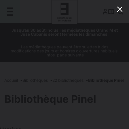
Gestion de vos préférences sur les cookies
Aller
Aller
Aller
Aller
Jusqu’au 30 août inclus, les médiathèques Grand M et
au
à
à
au
José Cabanis seront fermées les dimanches.
contenu
la
la
pied
principal
navigation
recherche
de
Les médiathèques peuvent être sujettes à des
modifications des jours et horaires d’ouvertures habituels.
page
Infos
page suivante
Accueil
Bibliothèques
22 bibliothèques
Bibliothèque Pinel
Bibliothèque Pinel