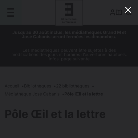
Gestion de vos préférences sur les cookies
Aller
Aller
Aller
Aller
Jusqu’au 30 août inclus, les médiathèques Grand M et
au
à
à
au
José Cabanis seront fermées les dimanches.
contenu
la
la
pied
principal
navigation
recherche
de
Les médiathèques peuvent être sujettes à des
modifications des jours et horaires d’ouvertures habituels.
page
Infos
page suivante
Accueil
Bibliothèques
22 bibliothèques
Médiathèque José Cabanis
Pôle Œil et la lettre
Pôle Œil et la lettre