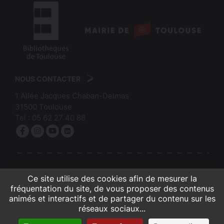
logo
:
logo
Mairie
:
de
NOUS CONTACTER
Bibliothèques
Toulouse
1 Allée Jacques Chaban-Delmas
de
31500
Toulouse
Toulouse
Tel :
05 62 27 40 88
Facebook
Instagram
YouTube
linkedin
S'INSCRIRE À LA NEWSLETTER
Ce site utilise des cookies afin de mesurer la
fréquentation du site, de vous proposer des contenus
animés et interactifs et de partager du contenu sur les
réseaux sociaux...
Contacts et infos pratiques
Crédits et mentions légales
Accessibilité (partiellement conforme)
Gestion des cookies
Plan du site