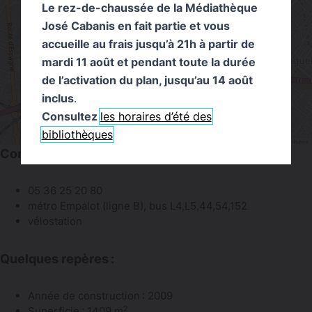
Le rez-de-chaussée de la Médiathèque
José Cabanis en fait partie et vous
accueille au frais jusqu’à 21h à partir de
mardi 11 août et pendant toute la durée
de l’activation du plan, jusqu’au 14 août
inclus
.
Consultez
les horaires d’été des
bibliothèques
Leaflet
|
©
OpenStreetMap
contributors
Contact et accès
05 36 25 20 80
métro Empalot (ligne B), bus L4,L5,44,54,152
vélostation
Quelques repères :
Année de construction : 2009
2
Superficie : 1409 m