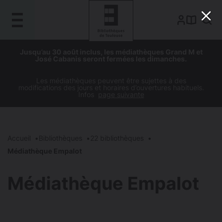
Gestion de vos préférences sur les cookies
Aller
Aller
Aller
Aller
Jusqu’au 30 août inclus, les médiathèques Grand M et
au
à
à
au
José Cabanis seront fermées les dimanches.
contenu
la
la
pied
principal
navigation
recherche
de
Les médiathèques peuvent être sujettes à des
modifications des jours et horaires d’ouvertures habituels.
page
Infos
page suivante
Accueil
Bibliothèques
22 bibliothèques
Médiathèque Empalot
Médiathèque Empalot