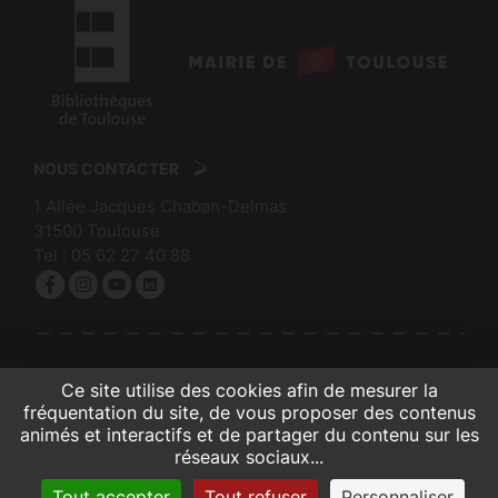
logo
:
logo
Mairie
:
de
NOUS CONTACTER
Bibliothèques
Toulouse
1 Allée Jacques Chaban-Delmas
de
31500
Toulouse
Toulouse
Tel :
05 62 27 40 88
Facebook
Instagram
YouTube
linkedin
S'INSCRIRE À LA NEWSLETTER
Ce site utilise des cookies afin de mesurer la
fréquentation du site, de vous proposer des contenus
animés et interactifs et de partager du contenu sur les
réseaux sociaux...
Contacts et infos pratiques
Crédits et mentions légales
Accessibilité (partiellement conforme)
Gestion des cookies
Plan du site
Tout accepter
Tout refuser
Personnaliser