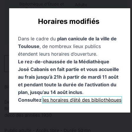
Bibliothèque d’Étude et
Adulte
du Patrimoine
Étudiant
À partir de 16 ans
Horaires modifiés
Dans le cadre du
plan canicule de la ville de
Toulouse
, de nombreux lieux publics
étendent leurs horaires d’ouverture.
Le rez-de-chaussée de la Médiathèque
HORAIRES
José Cabanis en fait partie et vous accueille
au frais jusqu’à 21h à partir de mardi 11 août
et pendant toute la durée de l’activation du
Bibliothèque d’étude et du patrimoine
plan, jusqu’au 14 août inclus
.
Consultez
les horaires d’été des bibliothèques
Découvrez l’histoire, les détails et les particularités de la
Bibliothèque d’étude et du patrimoine, chef d’œuvre Art
déco des années 1930
Public adulte - Accès libre - Durée 50 mn