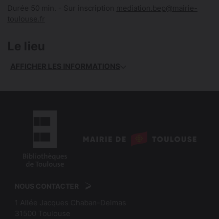
Durée 50 min. - Sur inscription
mediation.bep@mairie-
toulouse.fr
Le lieu
AFFICHER LES INFORMATIONS
logo
:
logo
Mairie
:
de
NOUS CONTACTER
Bibliothèques
Toulouse
1 Allée Jacques Chaban-Delmas
de
31500
Toulouse
Toulouse