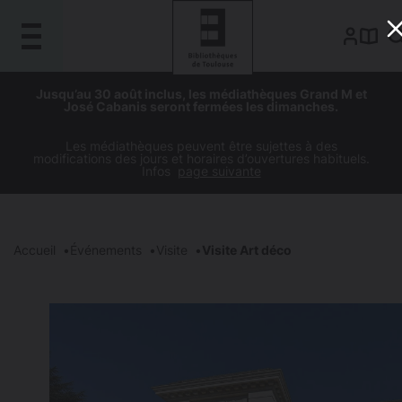
Gestion de vos préférences sur les cookies
Aller
Aller
Aller
Aller
Jusqu’au 30 août inclus, les médiathèques Grand M et
au
à
à
au
José Cabanis seront fermées les dimanches.
contenu
la
la
pied
principal
navigation
recherche
de
Les médiathèques peuvent être sujettes à des
modifications des jours et horaires d’ouvertures habituels.
page
Infos
page suivante
Accueil
Événements
Visite
Visite Art déco