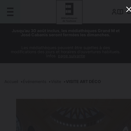
Gestion de vos préférences sur les cookies
Aller
Aller
Aller
Aller
Jusqu’au 30 août inclus, les médiathèques Grand M et
au
à
à
au
José Cabanis seront fermées les dimanches.
contenu
la
la
pied
principal
navigation
recherche
de
Les médiathèques peuvent être sujettes à des
modifications des jours et horaires d’ouvertures habituels.
page
Infos
page suivante
Accueil
Événements
Visite
VISITE ART DÉCO