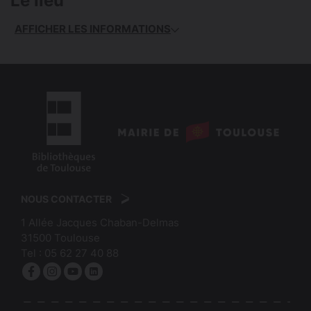
Le lieu
AFFICHER LES INFORMATIONS
logo
:
logo
Mairie
:
de
NOUS CONTACTER
Bibliothèques
Toulouse
1 Allée Jacques Chaban-Delmas
de
31500
Toulouse
Toulouse
Tel :
05 62 27 40 88
Facebook
Instagram
YouTube
linkedin