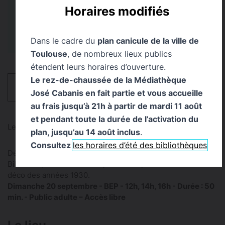
Bibliothèque d’Étude et
Tout Public
Horaires modifiés
du Patrimoine
Dans le cadre du
plan canicule de la ville de
Toulouse
, de nombreux lieux publics
étendent leurs horaires d’ouverture.
Le rez-de-chaussée de la Médiathèque
HORAIRES
José Cabanis en fait partie et vous accueille
au frais jusqu’à 21h à partir de mardi 11 août
et pendant toute la durée de l’activation du
Les Journées européennes du patrimoine - JEP 2026
plan, jusqu’au 14 août inclus
.
Consultez
les horaires d’été des bibliothèques
Découvrez l’histoire, les détails et les particularités de la
Bibliothèque d’étude et du patrimoine, chef d’œuvre Art
déco des années 1930.
Dimanche 20 septembre - BEP - 12h, 14h, 16h - Durée : 50
min. - Public adulte – Accès libre