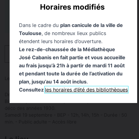
Bibliothèque d’Étude et
Tout Public
Horaires modifiés
du Patrimoine
Dans le cadre du
plan canicule de la ville de
Toulouse
, de nombreux lieux publics
étendent leurs horaires d’ouverture.
Le rez-de-chaussée de la Médiathèque
HORAIRES
José Cabanis en fait partie et vous accueille
au frais jusqu’à 21h à partir de mardi 11 août
et pendant toute la durée de l’activation du
Les Journées européennes du patrimoine - JEP 2026
plan, jusqu’au 14 août inclus
.
Consultez
les horaires d’été des bibliothèques
Découvrez l’histoire, les détails et les particularités de la
Bibliothèque d’étude et du patrimoine, chef d’œuvre Art
déco des années 1930.
Samedi 19 septembre - BEP - 12h, 14h, 15h - Durée : 50
min. - Public adulte – Accès libre