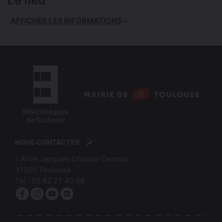
Le lieu
AFFICHER LES INFORMATIONS
logo
:
logo
Mairie
:
de
NOUS CONTACTER
Bibliothèques
Toulouse
1 Allée Jacques Chaban-Delmas
de
31500
Toulouse
Toulouse
Tel :
05 62 27 40 88
Facebook
Instagram
YouTube
linkedin