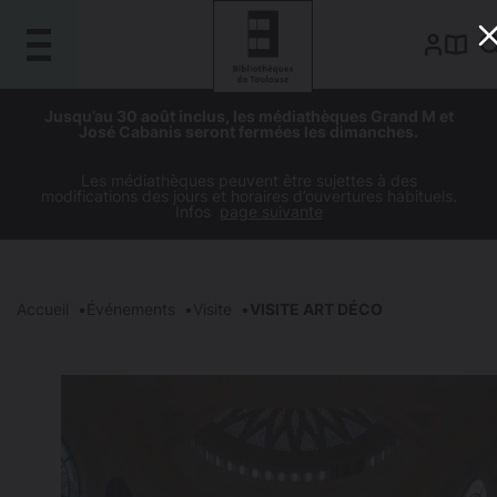
Gestion de vos préférences sur les cookies
Aller
Aller
Aller
Aller
Jusqu’au 30 août inclus, les médiathèques Grand M et
au
à
à
au
José Cabanis seront fermées les dimanches.
contenu
la
la
pied
principal
navigation
recherche
de
Les médiathèques peuvent être sujettes à des
modifications des jours et horaires d’ouvertures habituels.
page
Infos
page suivante
Accueil
Événements
Visite
VISITE ART DÉCO