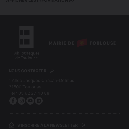
AFFICHER LES INFORMATIONS
logo
:
logo
Mairie
:
de
NOUS CONTACTER
Bibliothèques
Toulouse
1 Allée Jacques Chaban-Delmas
de
31500
Toulouse
Toulouse
Tel :
05 62 27 40 88
Facebook
Instagram
YouTube
linkedin
S'INSCRIRE À LA NEWSLETTER