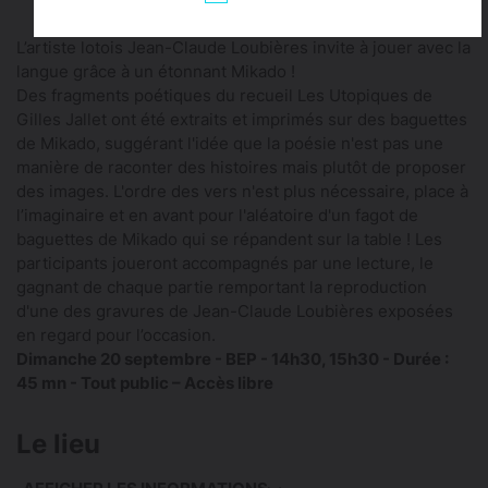
L’artiste lotois Jean-Claude Loubières invite à jouer avec la
langue grâce à un étonnant Mikado !
Des fragments poétiques du recueil Les Utopiques de
Gilles Jallet ont été extraits et imprimés sur des baguettes
de Mikado, suggérant l'idée que la poésie n'est pas une
manière de raconter des histoires mais plutôt de proposer
des images. L'ordre des vers n'est plus nécessaire, place à
l’imaginaire et en avant pour l'aléatoire d'un fagot de
baguettes de Mikado qui se répandent sur la table ! Les
participants joueront accompagnés par une lecture, le
gagnant de chaque partie remportant la reproduction
d'une des gravures de Jean-Claude Loubières exposées
en regard pour l’occasion.
Dimanche 20 septembre - BEP - 14h30, 15h30 - Durée :
45 mn - Tout public – Accès libre
Le lieu