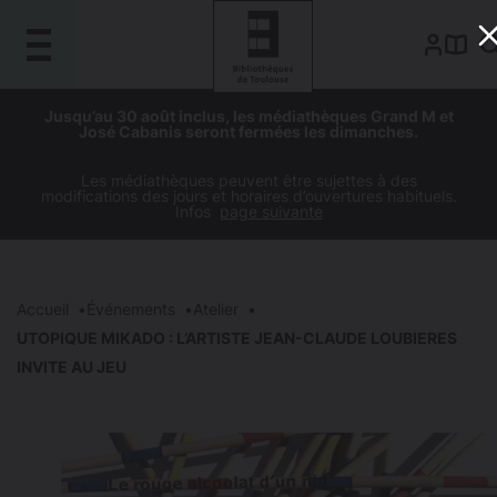
Gestion de vos préférences sur les cookies
Aller
Aller
Aller
Aller
Jusqu’au 30 août inclus, les médiathèques Grand M et
au
à
à
au
José Cabanis seront fermées les dimanches.
contenu
la
la
pied
principal
navigation
recherche
de
Les médiathèques peuvent être sujettes à des
modifications des jours et horaires d’ouvertures habituels.
page
Infos
page suivante
Accueil
Événements
Atelier
UTOPIQUE MIKADO : L’ARTISTE JEAN-CLAUDE LOUBIERES
INVITE AU JEU