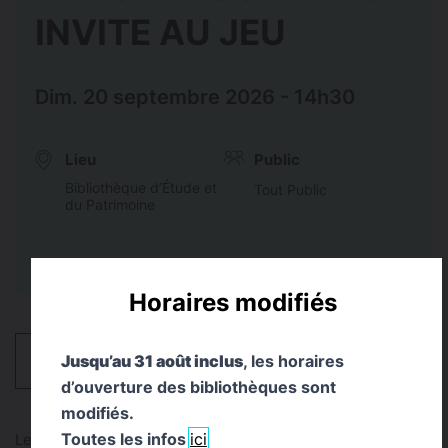
INVITE AU JEU
Dim. 20 septembre 2026 - 14h30
Lieu
Public
Bibliothèque d’Étude et
Tout Public
du Patrimoine
Horaires modifiés
Jusqu’au 31 août inclus
, les horaires
HORAIRES
d’ouverture des bibliothèques sont
modifiés.
Toutes les infos
ici
Les Journées européennes du patrimoine - JEP 2026