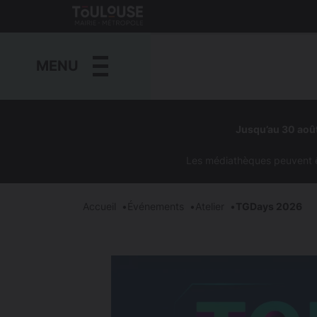
Gestion de vos préférences sur les cookies
Toulouse
métropole
MENU
Aller
au
Jusqu’au 30 août
contenu
principal
Les médiathèques peuvent êtr
Accueil
Événements
Atelier
TGDays 2026