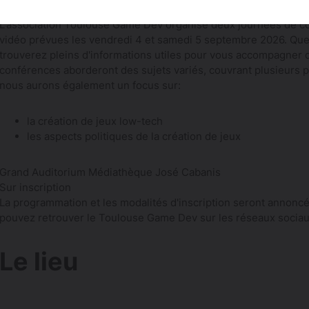
Vendredi 4 septembre 2026 - 10h-18h
L'association Toulouse Game Dev organise deux journées de conf
vidéo prévues les vendredi 4 et samedi 5 septembre 2026. Que
trouverez pleins d'informations utiles pour vous accompagner d
conférences aborderont des sujets variés, couvrant plusieurs p
nous aurons également un focus sur:
la création de jeux low-tech
les aspects politiques de la création de jeux
Grand Auditorium Médiathèque José Cabanis
Sur inscription
La programmation et les modalités d'inscription seront annoncée
pouvez retrouver le Toulouse Game Dev sur les réseaux socia
Le lieu