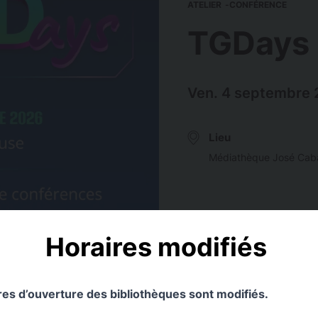
ATELIER
CONFÉRENCE
TGDays
Ven. 4 septembre 
Lieu
Médiathèque José Cab
Horaires modifiés
conférences et ateliers
ires d’ouverture des bibliothèques sont modifiés.