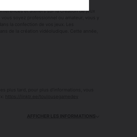
érences et ateliers sur la création de jeux
 vous soyez professionnel ou amateur, vous y
ans la confection de vos jeux. Les
ans de la création vidéoludique. Cette année,
s plus tard, pour plus d'informations, vous
ux:
https://linktr.ee/toulousegamedev
AFFICHER LES INFORMATIONS