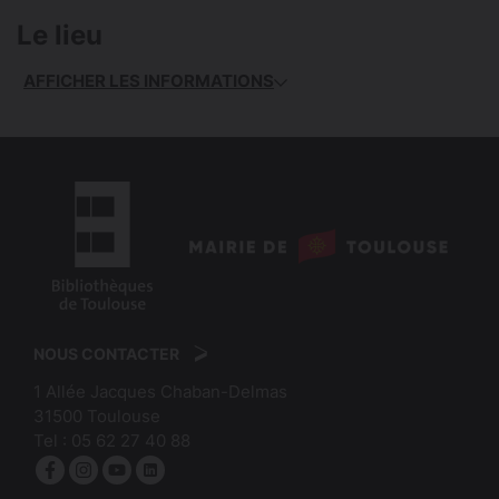
Le lieu
AFFICHER LES INFORMATIONS
logo
:
logo
Mairie
:
de
NOUS CONTACTER
Bibliothèques
Toulouse
1 Allée Jacques Chaban-Delmas
de
31500
Toulouse
Toulouse
Tel :
05 62 27 40 88
Facebook
Instagram
YouTube
linkedin