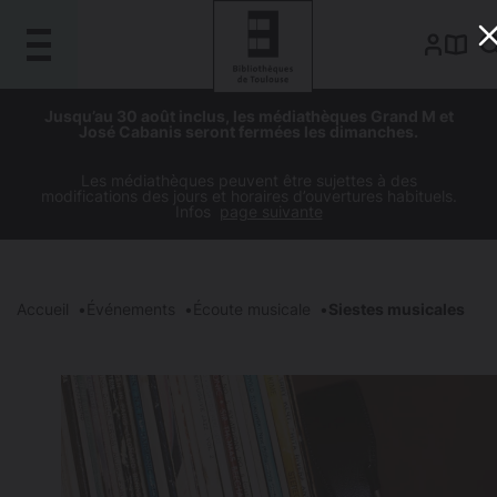
Gestion de vos préférences sur les cookies
Aller
Aller
Aller
Aller
Jusqu’au 30 août inclus, les médiathèques Grand M et
au
à
à
au
José Cabanis seront fermées les dimanches.
contenu
la
la
pied
principal
navigation
recherche
de
Les médiathèques peuvent être sujettes à des
modifications des jours et horaires d’ouvertures habituels.
page
Infos
page suivante
Accueil
Événements
Écoute musicale
Siestes musicales