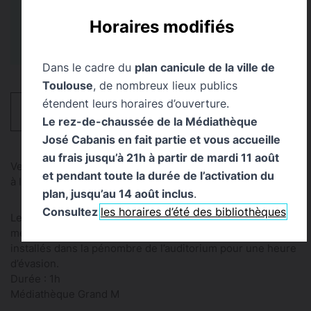
Médiathèque Grand M
Tout Public
Horaires modifiés
Dans le cadre du
plan canicule de la ville de
Toulouse
, de nombreux lieux publics
étendent leurs horaires d’ouverture.
HORAIRES
Le rez-de-chaussée de la Médiathèque
José Cabanis en fait partie et vous accueille
au frais jusqu’à 21h à partir de mardi 11 août
Venez profiter d’un moment de fraîcheur et de découverte
et pendant toute la durée de l’activation du
à la médiathèque !
plan, jusqu’au 14 août inclus
.
Consultez
les horaires d’été des bibliothèques
Les bibliothécaires vous ont concocté des playlists sur-
mesure que vous pourrez écouter confortablement
installés dans la pénombre de l’auditorium pour une heure
d’évasion.
Durée : 1h
Médiathèque Grand M