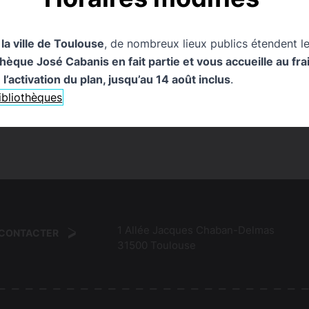
NEMENTS
0
PUBLICATIONS
0
PAGES
0
EXPOSIT
 la ville de Toulouse
, de nombreux lieux publics étendent le
que José Cabanis en fait partie et vous accueille au frais
l’activation du plan, jusqu’au 14 août inclus
.
bibliothèques
. Pouvez-vous la reformuler ?
1 Allée Jacques Chaban-Delmas
 CONTACTER
31500
Toulouse