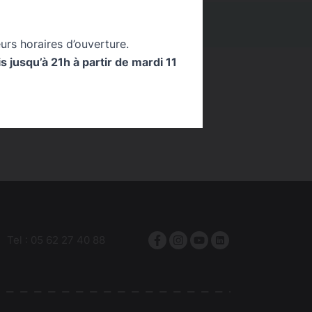
IONS
0
urs horaires d’ouverture.
 jusqu’à 21h à partir de mardi 11
Tel :
05 62 27 40 88
Facebook
Instagram
YouTube
linkedin