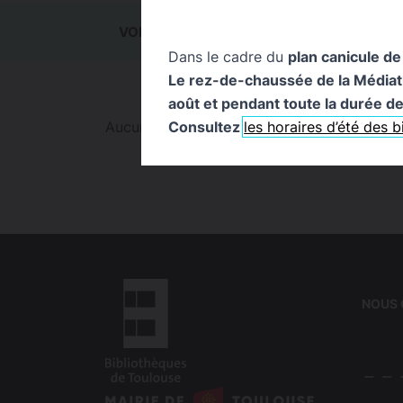
VOIR TOUT
0
ACTUALITÉS
0
ÉVÉ
Dans le cadre du
plan canicule de
Le rez-de-chaussée de la Médiathè
août et pendant toute la durée de 
Consultez
les horaires d’été des 
Aucun résultat trouvé pour cette recherche
NOUS
logo