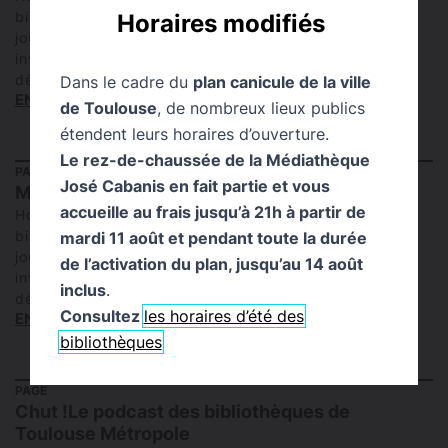
bibliothèque peut être sujette à des modifications des
Horaires modifiés
jours et horaires d’ouvertures habituels.Nous vous
invitons à consulter la page suivante avant de vous
déplacer. Adresse 37, avenue…
Dans le cadre du
plan canicule de la ville
EN SAVOIR PLUS
de Toulouse
, de nombreux lieux publics
étendent leurs horaires d’ouverture.
Le rez-de-chaussée de la Médiathèque
PAGE
José Cabanis en fait partie et vous
Médiathèque José Cabanis
accueille au frais jusqu’à 21h à partir de
Horaires d ‘été Suite à de nombreuses perturbations, la
bibliothèque peut être sujette à des modifications des
mardi 11 août et pendant toute la durée
jours et horaires d’ouvertures habituels.Nous vous
de l’activation du plan, jusqu’au 14 août
invitons à consulter la page suivante avant de vous
inclus
.
déplacer. 1 Allée…
Consultez
les horaires d’été des
EN SAVOIR PLUS
bibliothèques
PAGE
Chut !Le podcast des bibliothèques de
Toulouse Métropole