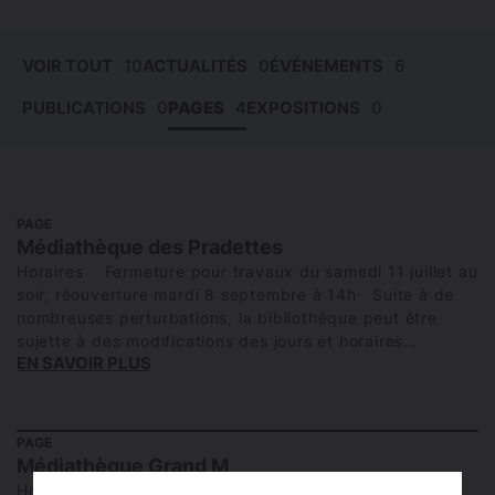
VOIR TOUT
10
ACTUALITÉS
0
ÉVÉNEMENTS
6
PUBLICATIONS
0
PAGES
4
EXPOSITIONS
0
PAGE
Médiathèque des Pradettes
Horaires Fermeture pour travaux du samedi 11 juillet au
soir, réouverture mardi 8 septembre à 14h Suite à de
nombreuses perturbations, la bibliothèque peut être
sujette à des modifications des jours et horaires…
EN SAVOIR PLUS
PAGE
Médiathèque Grand M
Horaires d’été Suite à de nombreuses perturbations, la