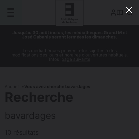
Gestion de vos préférences sur les cookies
Aller
Aller
Aller
Aller
Jusqu’au 30 août inclus, les médiathèques Grand M et
au
à
à
au
José Cabanis seront fermées les dimanches.
contenu
la
la
pied
principal
navigation
recherche
de
Les médiathèques peuvent être sujettes à des
modifications des jours et horaires d’ouvertures habituels.
page
Infos
page suivante
Accueil
Vous avez cherché bavardages
Recherche
bavardages
10 résultats