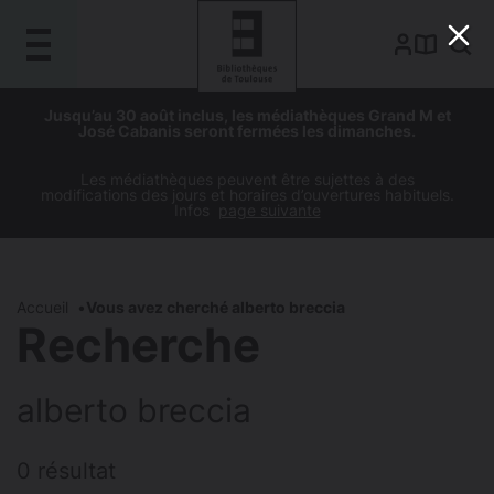
Gestion de vos préférences sur les cookies
Aller
Aller
Aller
Aller
Jusqu’au 30 août inclus, les médiathèques Grand M et
au
à
à
au
José Cabanis seront fermées les dimanches.
contenu
la
la
pied
principal
navigation
recherche
de
Les médiathèques peuvent être sujettes à des
modifications des jours et horaires d’ouvertures habituels.
page
Infos
page suivante
Accueil
Vous avez cherché alberto breccia
Recherche
alberto breccia
0 résultat