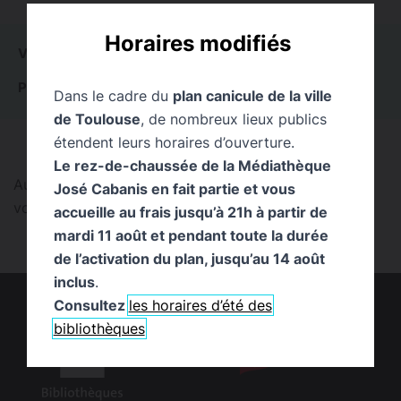
Horaires modifiés
VOIR TOUT
0
ACTUALITÉS
0
ÉVÉNEMENTS
0
PUBLICATIONS
0
PAGES
0
EXPOSITIONS
0
Dans le cadre du
plan canicule de la ville
de Toulouse
, de nombreux lieux publics
étendent leurs horaires d’ouverture.
Le rez-de-chaussée de la Médiathèque
Aucun résultat trouvé pour cette recherche. Pouvez-
José Cabanis en fait partie et vous
vous la reformuler ?
accueille au frais jusqu’à 21h à partir de
mardi 11 août et pendant toute la durée
de l’activation du plan, jusqu’au 14 août
inclus
.
Consultez
les horaires d’été des
bibliothèques
logo