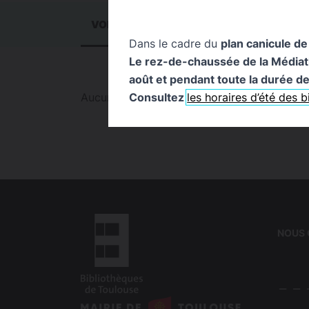
VOIR TOUT
0
ACTUALITÉS
0
ÉVÉ
Dans le cadre du
plan canicule de
Le rez-de-chaussée de la Médiathè
août et pendant toute la durée de 
Consultez
les horaires d’été des 
Aucun résultat trouvé pour cette recherche
NOUS
logo