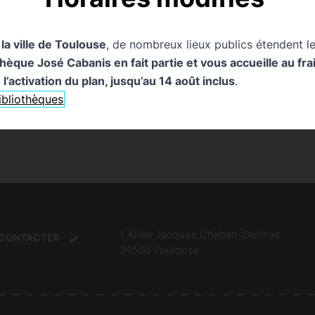
NEMENTS
0
PUBLICATIONS
0
PAGES
0
EXPOSIT
 la ville de Toulouse
, de nombreux lieux publics étendent le
que José Cabanis en fait partie et vous accueille au frais
l’activation du plan, jusqu’au 14 août inclus
.
bibliothèques
. Pouvez-vous la reformuler ?
1 Allée Jacques Chaban-Delmas
 CONTACTER
31500
Toulouse