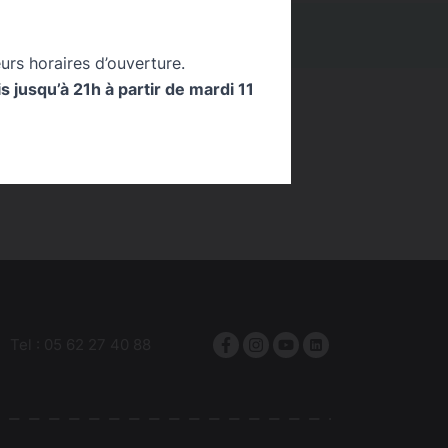
IONS
0
urs horaires d’ouverture.
 jusqu’à 21h à partir de mardi 11
Tel :
05 62 27 40 88
Facebook
Instagram
YouTube
linkedin