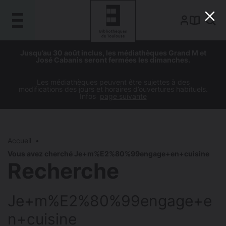
Gestion de vos préférences sur les cookies
Aller
Aller
Aller
Aller
Jusqu’au 30 août inclus, les médiathèques Grand M et
au
à
à
au
José Cabanis seront fermées les dimanches.
contenu
la
la
pied
principal
navigation
recherche
de
Les médiathèques peuvent être sujettes à des
modifications des jours et horaires d’ouvertures habituels.
page
Infos
page suivante
Accueil
Vous avez cherché Je+m%E2%80%99engage+en+cuisine
Recherche
Je+m%E2%80%99engage+e
n+cuisine