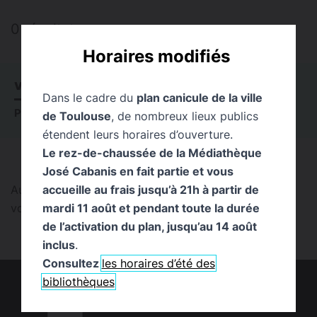
0 résultat
Horaires modifiés
VOIR TOUT
0
ACTUALITÉS
0
ÉVÉNEMENTS
0
Dans le cadre du
plan canicule de la ville
PUBLICATIONS
0
PAGES
0
EXPOSITIONS
0
de Toulouse
, de nombreux lieux publics
étendent leurs horaires d’ouverture.
Le rez-de-chaussée de la Médiathèque
José Cabanis en fait partie et vous
accueille au frais jusqu’à 21h à partir de
Aucun résultat trouvé pour cette recherche. Pouvez-
mardi 11 août et pendant toute la durée
vous la reformuler ?
de l’activation du plan, jusqu’au 14 août
inclus
.
Consultez
les horaires d’été des
bibliothèques