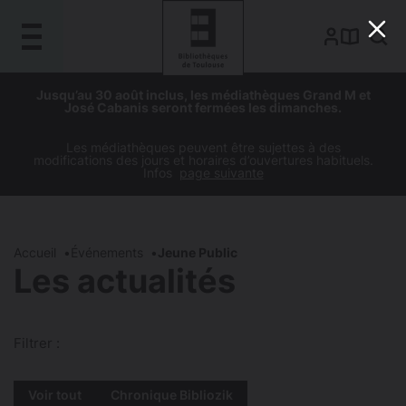
Gestion de vos préférences sur les cookies
Aller
Aller
Aller
Aller
Jusqu’au 30 août inclus, les médiathèques Grand M et
au
à
à
au
José Cabanis seront fermées les dimanches.
contenu
la
la
pied
principal
navigation
recherche
de
Les médiathèques peuvent être sujettes à des
modifications des jours et horaires d’ouvertures habituels.
page
Infos
page suivante
Accueil
Événements
Jeune Public
Les actualités
Filtrer :
Voir tout
Chronique Bibliozik