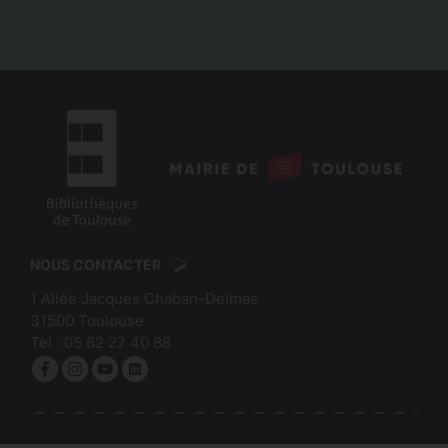
a
g
i
n
a
t
i
logo
o
:
logo
n
Mairie
:
de
NOUS CONTACTER
Bibliothèques
Toulouse
1 Allée Jacques Chaban-Delmas
de
31500
Toulouse
Toulouse
Tel :
05 62 27 40 88
Facebook
Instagram
YouTube
linkedin