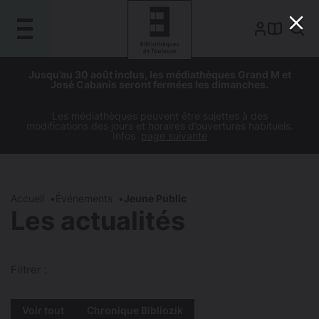
Gestion de vos préférences sur les cookies
Aller
Aller
Aller
Aller
Jusqu’au 30 août inclus, les médiathèques Grand M et
au
à
à
au
José Cabanis seront fermées les dimanches.
contenu
la
la
pied
principal
navigation
recherche
de
Les médiathèques peuvent être sujettes à des
modifications des jours et horaires d’ouvertures habituels.
page
Infos
page suivante
Accueil
Événements
Jeune Public
Les actualités
Filtrer :
Voir tout
Chronique Bibliozik