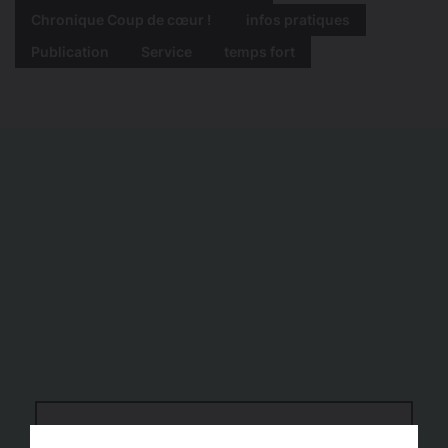
Chronique Coup de cœur !
infos pratiques
Publication
Service
temps fort
GRAINES DE LECTEURS 9-13 ans