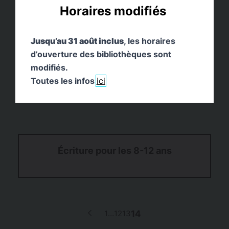
Horaires modifiés
Jusqu’au 31 août inclus
, les horaires
d’ouverture des bibliothèques sont
modifiés.
Toutes les infos
ici
Écriture pour les 8-12 ans
p
1
…
12
13
14
Page
Page
Page
Page
Page
précédente