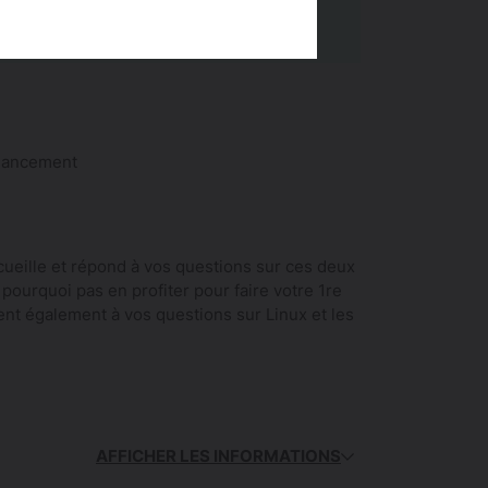
 lancement
ueille et répond à vos questions sur ces deux
t pourquoi pas en profiter pour faire votre 1re
ent également à vos questions sur Linux et les
AFFICHER LES INFORMATIONS