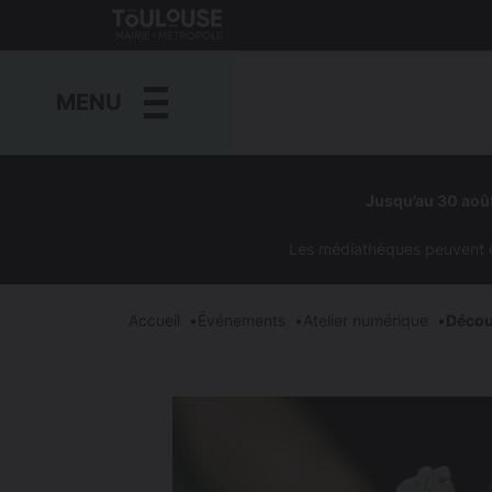
Gestion de vos préférences sur les cookies
Toulouse
métropole
MENU
Aller
au
Jusqu’au 30 août
contenu
principal
Les médiathèques peuvent êtr
Accueil
Événements
Atelier numérique
Découv