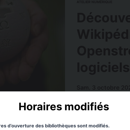
ATELIER NUMÉRIQUE
Découve
Wikipéd
Openstr
logiciels
Sam. 3 octobre 20
Horaires modifiés
Lieu
Médiathèque José Cab
ires d’ouverture des bibliothèques sont modifiés.