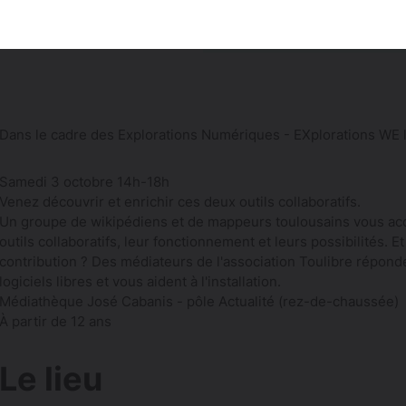
Dans le cadre des Explorations Numériques - EXplorations WE
Samedi 3 octobre 14h-18h
Venez découvrir et enrichir ces deux outils collaboratifs.
Un groupe de wikipédiens et de mappeurs toulousains vous acc
outils collaboratifs, leur fonctionnement et leurs possibilités. E
contribution ? Des médiateurs de l'association Toulibre répond
logiciels libres et vous aident à l'installation.
Médiathèque José Cabanis - pôle Actualité (rez-de-chaussée)
À partir de 12 ans
Le lieu