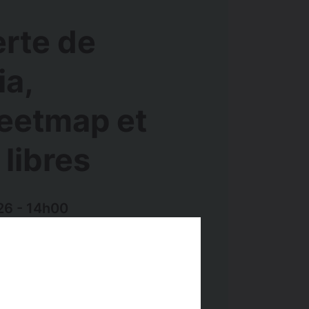
rte de
ia,
eetmap et
 libres
26 - 14h00
Public
anis
Tout Public
À partir de 12 ans