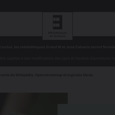
Aller
Aller
à
à
 inclus, les médiathèques Grand M et José Cabanis seront fermé
la
la
navigation
recherc
e sujettes à des modifications des jours et horaires d’ouvertures h
erte de Wikipédia, Openstreetmap et logiciels libres