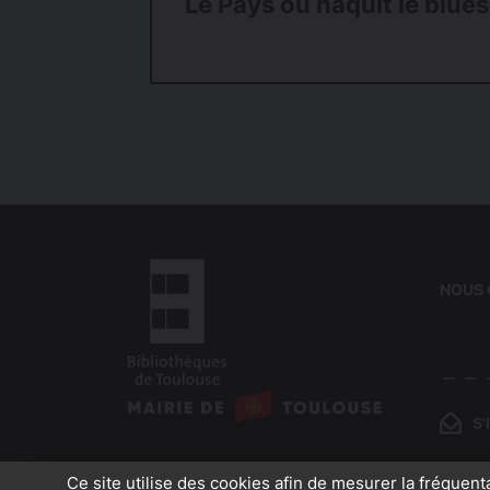
Le Pays où naquit le blues
NOUS
logo
:
S
logo
Bibliothèques
:
de
Ce site utilise des cookies afin de mesurer la fréquent
Mairie