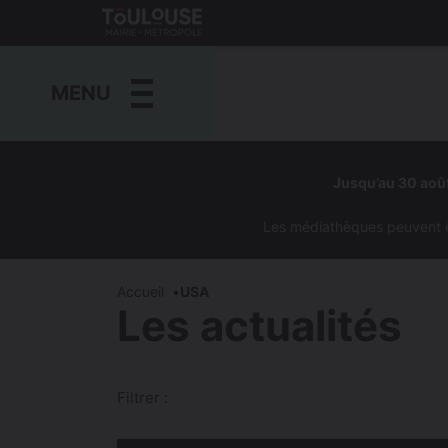
Gestion de vos préférences sur les cookies
Toulouse
métropole
MENU
Aller
au
Jusqu’au 30 août
contenu
principal
Les médiathèques peuvent êtr
Accueil
USA
Les actualités
Filtrer :