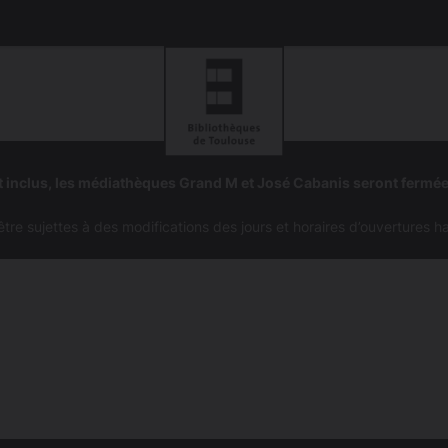
Aller
Aller
à
à
 inclus, les médiathèques Grand M et José Cabanis seront fermé
la
la
navigation
recherc
e sujettes à des modifications des jours et horaires d’ouvertures h