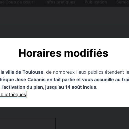
ue Coup de cœur !
infos pratiques
Publication
Servic
Horaires modifiés
 la ville de Toulouse
, de nombreux lieux publics étendent le
que José Cabanis en fait partie et vous accueille au frais
l’activation du plan, jusqu’au 14 août inclus
.
bibliothèques