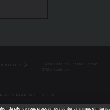
1 Allée Jacques Chaban-Delmas
 CONTACTER
31500
Toulouse
'INSCRIRE À LA NEWSLETTER
ation du site, de vous proposer des contenus animés et interact