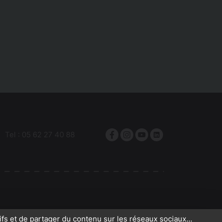
Tel :
05 62 27 40 88
Facebook
Instagram
YouTube
linkedin
ifs et de partager du contenu sur les réseaux sociaux...