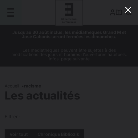
Gestion de vos préférences sur les cookies
Aller
Aller
Aller
Aller
Jusqu’au 30 août inclus, les médiathèques Grand M et
au
à
à
au
José Cabanis seront fermées les dimanches.
contenu
la
la
pied
principal
navigation
recherche
de
Les médiathèques peuvent être sujettes à des
modifications des jours et horaires d’ouvertures habituels.
page
Infos
page suivante
Accueil
racisme
Les actualités
Filtrer :
Voir tout
Chronique Bibliozik