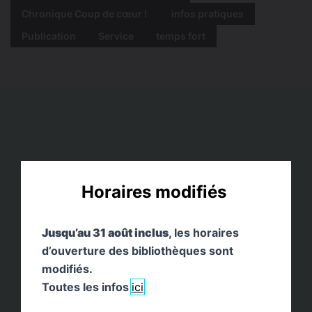
Chronique Coup de cœur !
infos pratiques
Publication
Service
temps fort
Horaires modifiés
Jusqu’au 31 août inclus
, les horaires
d’ouverture des bibliothèques sont
modifiés.
Toutes les infos
ici
Le Pays où naquit le blues