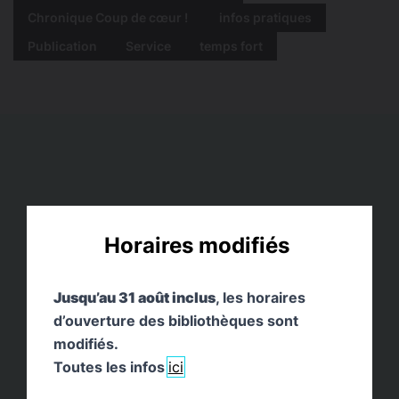
Chronique Coup de cœur !
infos pratiques
Publication
Service
temps fort
Horaires modifiés
Jusqu’au 31 août inclus
, les horaires
d’ouverture des bibliothèques sont
modifiés.
Toutes les infos
ici
Le lieu de la force totale