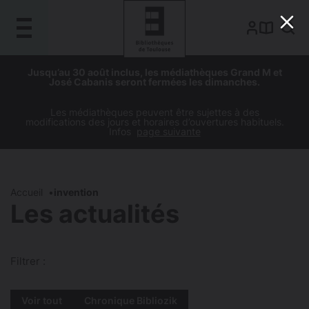
Gestion de vos préférences sur les cookies
Aller
Aller
Aller
Aller
Jusqu’au 30 août inclus, les médiathèques Grand M et
au
à
à
au
José Cabanis seront fermées les dimanches.
contenu
la
la
pied
principal
navigation
recherche
de
Les médiathèques peuvent être sujettes à des
modifications des jours et horaires d’ouvertures habituels.
page
Infos
page suivante
Accueil
invention
Les actualités
Filtrer :
Voir tout
Chronique Bibliozik