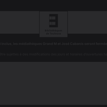
Aller
Aller
à
à
 inclus, les médiathèques Grand M et José Cabanis seront fermé
la
la
navigation
recherc
e sujettes à des modifications des jours et horaires d’ouvertures h