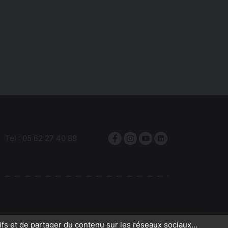
Tel :
05 62 27 40 88
Facebook
Instagram
YouTube
linkedin
ifs et de partager du contenu sur les réseaux sociaux...