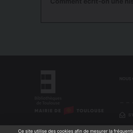
Comment écrit-on une his
NOUS
logo
:
S
logo
Bibliothèques
:
de
Ce site utilise des cookies afin de mesurer la fréquent
Mairie