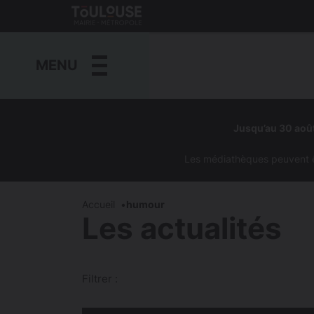
Gestion de vos préférences sur les cookies
Toulouse
métropole
MENU
Aller
au
Jusqu’au 30 août
contenu
principal
Les médiathèques peuvent êtr
Accueil
humour
Les actualités
Filtrer :