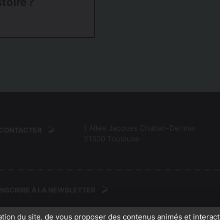
toire ?
1 Allée Jacques Chaban-Delmas
 CONTACTER
31500
Toulouse
'INSCRIRE À LA NEWSLETTER
ation du site, de vous proposer des contenus animés et interact