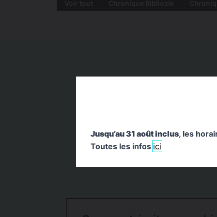
Voir tout
Chronique Bibliozik
Chroniq
Jusqu’au 31 août inclus
, les hora
Toutes les infos
ici