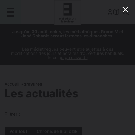
Gestion de vos préférences sur les cookies
Aller
Aller
Aller
Aller
Jusqu’au 30 août inclus, les médiathèques Grand M et
au
à
à
au
José Cabanis seront fermées les dimanches.
contenu
la
la
pied
principal
navigation
recherche
de
Les médiathèques peuvent être sujettes à des
modifications des jours et horaires d’ouvertures habituels.
page
Infos
page suivante
Accueil
gravures
Les actualités
Filtrer :
Voir tout
Chronique Bibliozik