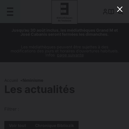
Gestion de vos préférences sur les cookies
Aller
Aller
Aller
Aller
Jusqu’au 30 août inclus, les médiathèques Grand M et
au
à
à
au
José Cabanis seront fermées les dimanches.
contenu
la
la
pied
principal
navigation
recherche
de
Les médiathèques peuvent être sujettes à des
modifications des jours et horaires d’ouvertures habituels.
page
Infos
page suivante
Accueil
féminisme
Les actualités
Filtrer :
Voir tout
Chronique Bibliozik