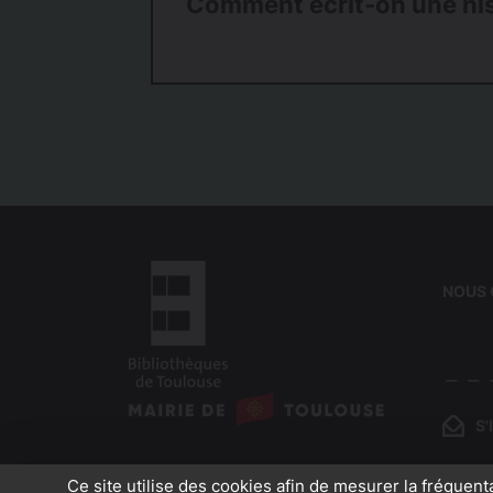
Comment écrit-on une his
NOUS
logo
:
S
logo
Bibliothèques
:
de
Ce site utilise des cookies afin de mesurer la fréquent
Mairie