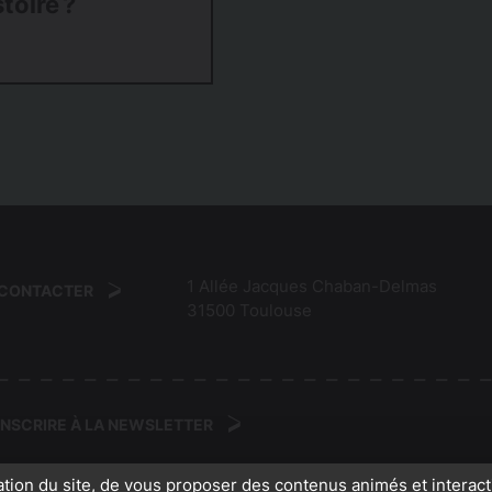
toire ?
1 Allée Jacques Chaban-Delmas
 CONTACTER
31500
Toulouse
'INSCRIRE À LA NEWSLETTER
ation du site, de vous proposer des contenus animés et interact