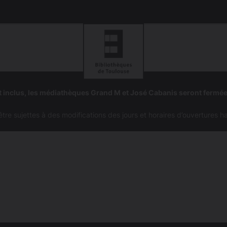
Aller
Aller
à
à
 inclus, les médiathèques Grand M et José Cabanis seront fermé
la
la
navigation
recherc
e sujettes à des modifications des jours et horaires d’ouvertures h