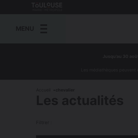
Gestion de vos préférences sur les cookies
Toulouse
métropole
MENU
Aller
au
Jusqu’au 30 août
contenu
principal
Les médiathèques peuvent êtr
Accueil
chevalier
Les actualités
Filtrer :