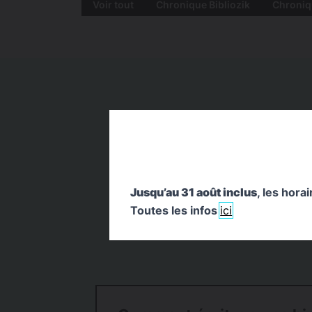
Voir tout
Chronique Bibliozik
Chroniq
Jusqu’au 31 août inclus
, les hora
Toutes les infos
ici