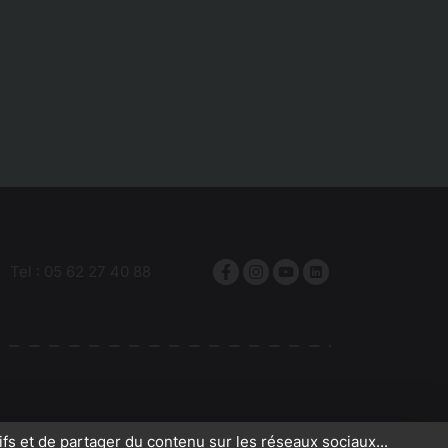
Tel :
05 62 27 40 88
Facebook
Instagram
YouTube
linkedin
ifs et de partager du contenu sur les réseaux sociaux...