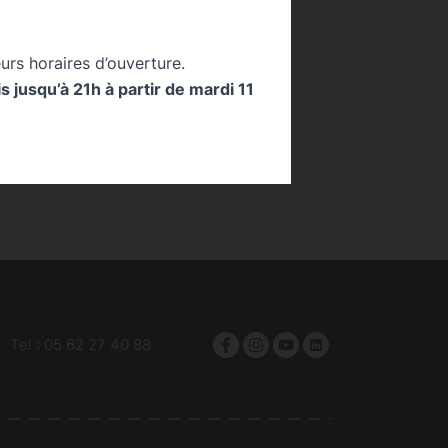
e
temps fort
urs horaires d’ouverture.
 jusqu’à 21h à partir de mardi 11
Tel :
05 62 27 40 88
Facebook
Instagram
YouTube
linkedin