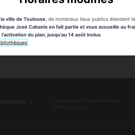
ue Coup de cœur !
infos pratiques
Publication
Servic
 la ville de Toulouse
, de nombreux lieux publics étendent le
que José Cabanis en fait partie et vous accueille au frais
l’activation du plan, jusqu’au 14 août inclus
.
bibliothèques
1 Allée Jacques Chaban-Delmas
 CONTACTER
31500
Toulouse