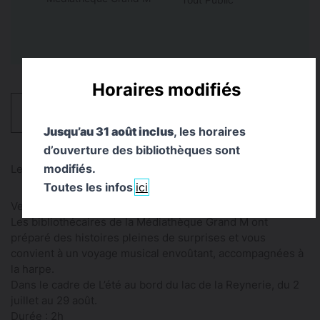
Horaires modifiés
HORAIRES
Jusqu’au 31 août inclus
, les horaires
d’ouverture des bibliothèques sont
modifiés.
Lectures
Toutes les infos
ici
Vendredi 3 juillet - 17h
Les bibliothécaires de la Médiathèque Grand M ont
préparé des histoires pleines de surprises et vous
convient à un voyage musical envoûtant, accompagnées à
la harpe.
Dans le cadre de L’été au bord du lac de la Reynerie, du 2
juillet au 29 août.
Durée : 2h