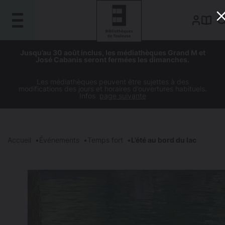
Gestion de vos préférences sur les cookies
Aller
Aller
Aller
Aller
Jusqu’au 30 août inclus, les médiathèques Grand M et
au
à
à
au
José Cabanis seront fermées les dimanches.
contenu
la
la
pied
principal
navigation
recherche
de
Les médiathèques peuvent être sujettes à des
modifications des jours et horaires d’ouvertures habituels.
page
Infos
page suivante
Accueil
Événements
Temps fort
L’été au bord du lac