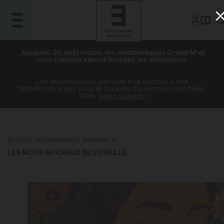
Gestion de vos préférences sur les cookies
Aller
Aller
Aller
Aller
Jusqu’au 30 août inclus, les médiathèques Grand M et
au
à
à
au
José Cabanis seront fermées les dimanches.
contenu
la
la
pied
principal
navigation
recherche
de
Les médiathèques peuvent être sujettes à des
modifications des jours et horaires d’ouvertures habituels.
page
Infos
page suivante
Accueil
Événements
Atelier
LES MOTS AU CREUX DE L’OREILLE