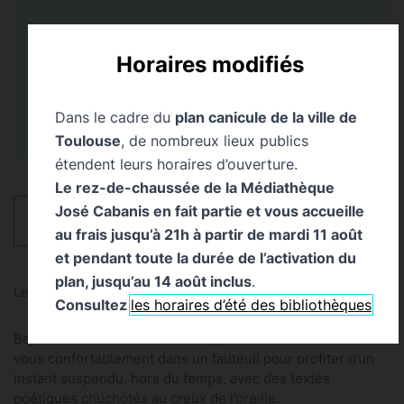
Lieu
Public
Horaires modifiés
Bibliothèque d’Étude et
Tout Public
du Patrimoine
Dans le cadre du
plan canicule de la ville de
Toulouse
, de nombreux lieux publics
étendent leurs horaires d’ouverture.
Le rez-de-chaussée de la Médiathèque
José Cabanis en fait partie et vous accueille
HORAIRES
au frais jusqu’à 21h à partir de mardi 11 août
et pendant toute la durée de l’activation du
plan, jusqu’au 14 août inclus
.
Les Journées européennes du patrimoine - JEP 2026
Consultez
les horaires d’été des bibliothèques
Besoin de douceur et de mots qui réconfortent ? Installez-
vous confortablement dans un fauteuil pour profiter d’un
instant suspendu, hors du temps, avec des textes
poétiques chuchotés au creux de l’oreille.