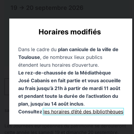
19 → 20 septembre 2026
Lieu
Public
Horaires modifiés
Bibliothèque d’Étude et
Tout Public
du Patrimoine
Dans le cadre du
plan canicule de la ville de
Toulouse
, de nombreux lieux publics
étendent leurs horaires d’ouverture.
Le rez-de-chaussée de la Médiathèque
José Cabanis en fait partie et vous accueille
HORAIRES
au frais jusqu’à 21h à partir de mardi 11 août
et pendant toute la durée de l’activation du
plan, jusqu’au 14 août inclus
.
samedi 19 et dimanche 20 septembre - JEP 2026
Consultez
les horaires d’été des bibliothèques
Les Journées européennes du patrimoine se dérouleront
cette année les samedi 19 et dimanche 20 septembre.