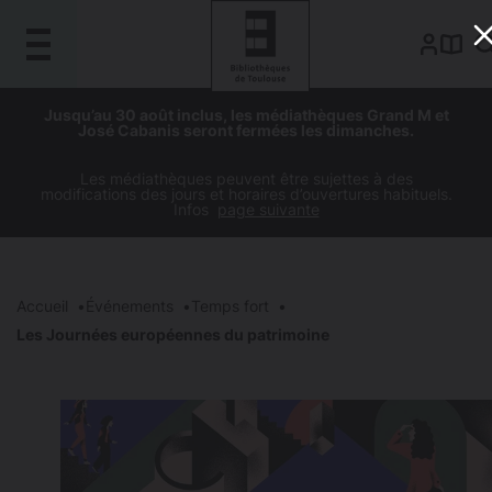
Gestion de vos préférences sur les cookies
Aller
Aller
Aller
Aller
Jusqu’au 30 août inclus, les médiathèques Grand M et
au
à
à
au
José Cabanis seront fermées les dimanches.
contenu
la
la
pied
principal
navigation
recherche
de
Les médiathèques peuvent être sujettes à des
modifications des jours et horaires d’ouvertures habituels.
page
Infos
page suivante
Accueil
Événements
Temps fort
Les Journées européennes du patrimoine