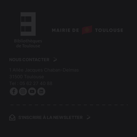
logo
:
logo
Mairie
:
de
NOUS CONTACTER
Bibliothèques
Toulouse
1 Allée Jacques Chaban-Delmas
de
31500
Toulouse
Toulouse
Tel :
05 62 27 40 88
Facebook
Instagram
YouTube
linkedin
S'INSCRIRE À LA NEWSLETTER