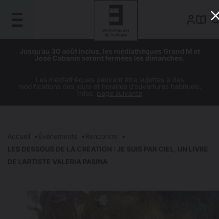
Gestion de vos préférences sur les cookies
Aller
Aller
Aller
Aller
Jusqu’au 30 août inclus, les médiathèques Grand M et
au
à
à
au
José Cabanis seront fermées les dimanches.
contenu
la
la
pied
principal
navigation
recherche
de
Les médiathèques peuvent être sujettes à des
modifications des jours et horaires d’ouvertures habituels.
page
Infos
page suivante
Accueil
Événements
Rencontre
LES DESSOUS DE LA CREATION : JE SUIS PAR CIEL, UN LIVRE
DE L’ARTISTE VALERIA PASINA