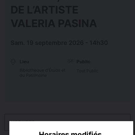
DE L’ARTISTE
VALERIA PASINA
Sam. 19 septembre 2026 - 14h30
Lieu
Public
Bibliothèque d’Étude et
Tout Public
du Patrimoine
HORAIRES
Horaires modifiés