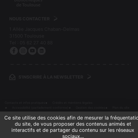
:
logo
Mairie
:
de
NOUS CONTACTER
Bibliothèques
Toulouse
1 Allée Jacques Chaban-Delmas
de
31500
Toulouse
Toulouse
Tel :
05 62 27 40 88
Facebook
Instagram
YouTube
linkedin
S'INSCRIRE À LA NEWSLETTER
Contacts et infos pratiques
Crédits et mentions légales
Accessibilité (partiellement conforme)
Gestion des cookies
Plan du site
Ce site utilise des cookies afin de mesurer la fréquentati
du site, de vous proposer des contenus animés et
interactifs et de partager du contenu sur les réseaux
sociaux...