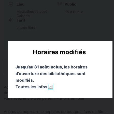
Lieu
Public
Médiathèque José
Tout Public
Cabanis
Tarif
entrée libre
Horaires modifiés
Jusqu’au 31 août inclus
, les horaires
HORAIRES
d’ouverture des bibliothèques sont
modifiés.
Toutes les infos
ici
Accros au pop-corn, cinéphiles de tout poil, fans de films
de genres ou amoureux occasionnels du septième art,
vous avez envie d’en parler ? - Biblis en folie
Accros au pop-corn, cinéphiles de tout poil, fans de films