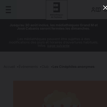
Gestion de vos préférences sur les cookies
Aller
Aller
Aller
Aller
Jusqu’au 30 août inclus, les médiathèques Grand M et
au
à
à
au
José Cabanis seront fermées les dimanches.
contenu
la
la
pied
principal
navigation
recherche
de
Les médiathèques peuvent être sujettes à des
modifications des jours et horaires d’ouvertures habituels.
page
Infos
page suivante
Accueil
Événements
Club
Les Cinéphiles anonymes