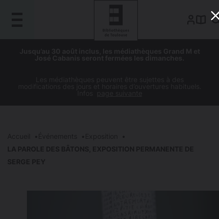
Gestion de vos préférences sur les cookies
Aller
Aller
Aller
Aller
Jusqu’au 30 août inclus, les médiathèques Grand M et
au
à
à
au
José Cabanis seront fermées les dimanches.
contenu
la
la
pied
principal
navigation
recherche
de
Les médiathèques peuvent être sujettes à des
modifications des jours et horaires d’ouvertures habituels.
page
Infos
page suivante
Accueil
Événements
Exposition
LA PAROLE DES BÂTONS, EXPOSITION PERMANENTE DE
SERGE PEY