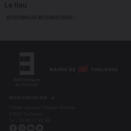
Le lieu
AFFICHER LES INFORMATIONS
logo
:
logo
Mairie
:
de
NOUS CONTACTER
Bibliothèques
Toulouse
1 Allée Jacques Chaban-Delmas
de
31500
Toulouse
Toulouse
Tel :
05 62 27 40 88
Facebook
Instagram
YouTube
linkedin