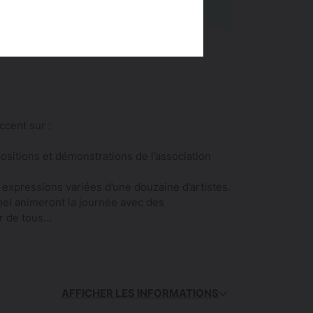
ccent sur :
sitions et démonstrations de l’association
 expressions variées d’une douzaine d’artistes.
hel animeront la journée avec des
ir de tous…
AFFICHER LES INFORMATIONS