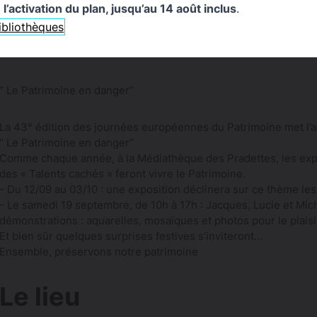
l’activation du plan, jusqu’au 14 août inclus
.
bibliothèques
“ Le Patrimoine en danger”
La 43° édition des journées européennes du Patrimoine met l’a
“ Le Patrimoine en danger”
Comme chaque année, à la Médiathèque des Pradettes, les expo
des « Talents cachés » feront vivre le Patrimoine.
- Du 12/09 au 03/10 : une exposition déclinera sur ce thème les
- Le samedi 19 septembre, de 10h à 17h : Jacques, Lucie et Mic
démonstrations : aquarelles, mosaïques et photos pour le plais
Et bien sûr quelques surprises festives s’inviteront...
Ensemble, préservons notre patrimoine
Le lieu