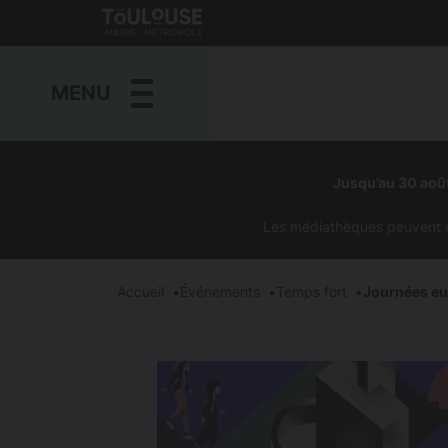
Gestion de vos préférences sur les cookies
Toulouse
métropole
MENU
Aller
au
Jusqu’au 30 août
contenu
principal
Les médiathèques peuvent êtr
Accueil
Événements
Temps fort
Journées eu