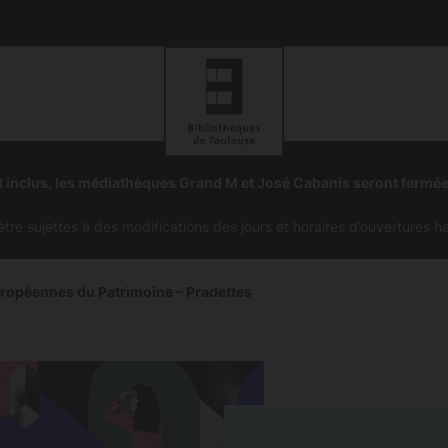
Aller
Aller
à
à
 inclus, les médiathèques Grand M et José Cabanis seront fermé
la
la
navigation
recherc
e sujettes à des modifications des jours et horaires d’ouvertures h
ropéennes du Patrimoine – Pradettes