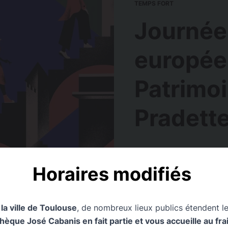
TEMPS FORT
Journée
europée
Patrimoi
Pradett
Sam. 19 septembre
Horaires modifiés
Lieu
Médiathèque Pradettes
 la ville de Toulouse
, de nombreux lieux publics étendent le
que José Cabanis en fait partie et vous accueille au frais