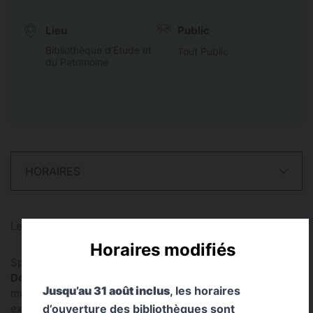
Lieu
Public
Bibliothèque d’Étude et
Tout Public
du Patrimoine
HORAIRES
Les Journées européennes du patrimoine - JEP 2026
Horaires modifiés
Spectacle poésie et musique
Dorian Masson
est poète. Accompagné sur scène par la
Jusqu’au 31 août inclus
, les horaires
musicienne et compositrice toulousaine
Marie Sigal
, il
d’ouverture des bibliothèques sont
explore nos préoccupations contemporaines : des vies