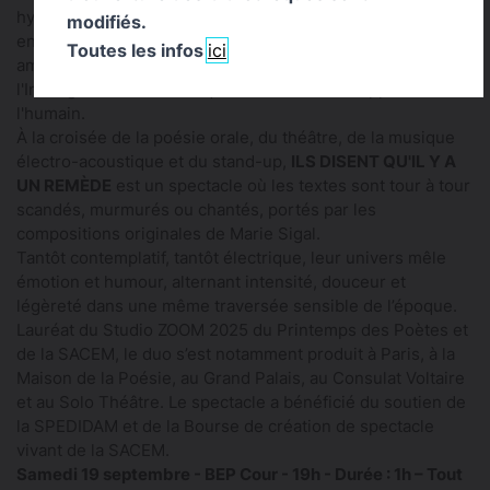
hyper connectées mais solitaires, des moments de grâce
modifiés.
entrecoupés de cruautés banales, espoirs, désillusions,
Toutes les infos
ici
amour, santé mentale ou encore l'émergence de
l'Intelligence Artificielle qui bouscule notre rapport à
l'humain.
À la croisée de la poésie orale, du théâtre, de la musique
électro-acoustique et du stand-up,
ILS DISENT QU'IL Y A
UN REMÈDE
est un spectacle où les textes sont tour à tour
scandés, murmurés ou chantés, portés par les
compositions originales de Marie Sigal.
Tantôt contemplatif, tantôt électrique, leur univers mêle
émotion et humour, alternant intensité, douceur et
légèreté dans une même traversée sensible de l’époque.
Lauréat du Studio ZOOM 2025 du Printemps des Poètes et
de la SACEM, le duo s’est notamment produit à Paris, à la
Maison de la Poésie, au Grand Palais, au Consulat Voltaire
et au Solo Théâtre. Le spectacle a bénéficié du soutien de
la SPEDIDAM et de la Bourse de création de spectacle
vivant de la SACEM.
Samedi 19 septembre - BEP Cour - 19h - Durée : 1h – Tout