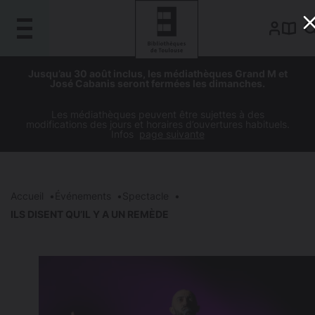
Gestion de vos préférences sur les cookies
Aller
Aller
Aller
Aller
Jusqu’au 30 août inclus, les médiathèques Grand M et
au
à
à
au
José Cabanis seront fermées les dimanches.
contenu
la
la
pied
principal
navigation
recherche
de
Les médiathèques peuvent être sujettes à des
modifications des jours et horaires d’ouvertures habituels.
page
Infos
page suivante
Accueil
Événements
Spectacle
ILS DISENT QU’IL Y A UN REMÈDE