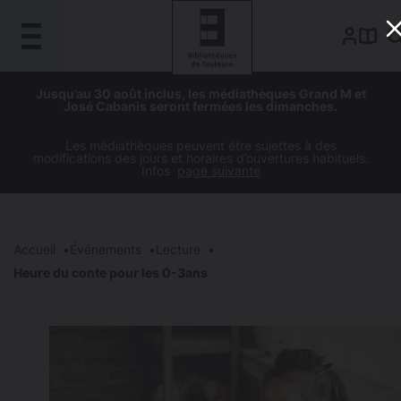
Gestion de vos préférences sur les cookies
Aller
Aller
Aller
Aller
Jusqu’au 30 août inclus, les médiathèques Grand M et
au
à
à
au
José Cabanis seront fermées les dimanches.
contenu
la
la
pied
principal
navigation
recherche
de
Les médiathèques peuvent être sujettes à des
modifications des jours et horaires d’ouvertures habituels.
page
Infos
page suivante
Accueil
Événements
Lecture
Heure du conte pour les 0-3ans