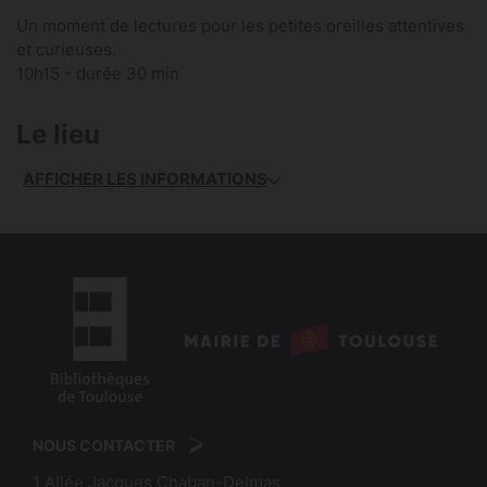
Un moment de lectures pour les petites oreilles attentives
et curieuses.
10h15 - durée 30 min
Le lieu
AFFICHER LES INFORMATIONS
logo
:
logo
Mairie
:
de
NOUS CONTACTER
Bibliothèques
Toulouse
1 Allée Jacques Chaban-Delmas
de