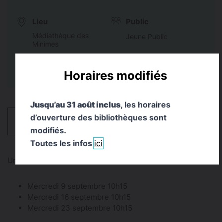
Lieu
Public
Médiathèque des
Jeune Public
Minimes
Horaires modifiés
Jusqu’au 31 août inclus
, les horaires
d’ouverture des bibliothèques sont
HORAIRES
modifiés.
Toutes les infos
ici
Un temps d’éveil, de découverte et de calme
Mercredi 9 septembre 10h15
Mercredi 16 septembre 10h15
Mercredi 23 septembre 10h15