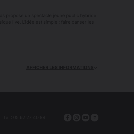
ards propose un spectacle jeune public hybride
ique live. L’idée est simple : faire danser les
AFFICHER LES INFORMATIONS
Tel :
05 62 27 40 88
Facebook
Instagram
YouTube
linkedin