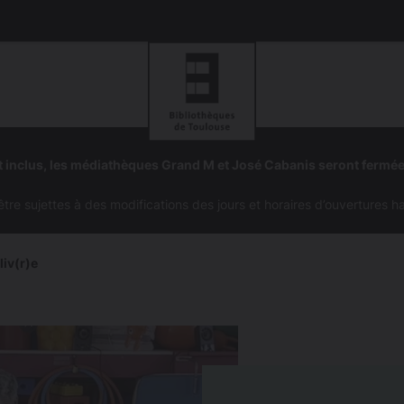
Aller
Aller
à
à
 inclus, les médiathèques Grand M et José Cabanis seront fermé
la
la
navigation
recherc
e sujettes à des modifications des jours et horaires d’ouvertures h
liv(r)e