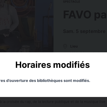
SPECTACLE
FAVO par
Sam. 5 septembre 
Lieu
Médiathèque des Izard
Horaires modifiés
ires d’ouverture des bibliothèques sont modifiés.
à la croisée du rap, de la lecture publique et de la musique live