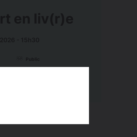
t en liv(r)e
2026 - 15h30
Public
s
Jeune Public
À partir de 6 ans