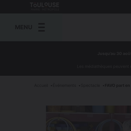
Gestion de vos préférences sur les cookies
Toulouse
métropole
MENU
Aller
au
Jusqu’au 30 août
contenu
principal
Les médiathèques peuvent êtr
Accueil
Événements
Spectacle
FAVO part en 