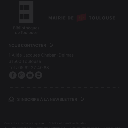
logo
:
logo
Mairie
:
de
NOUS CONTACTER
Bibliothèques
Toulouse
1 Allée Jacques Chaban-Delmas
de
31500
Toulouse
Toulouse
Tel :
05 62 27 40 88
Facebook
Instagram
YouTube
linkedin
S'INSCRIRE À LA NEWSLETTER
Contacts et infos pratiques
Crédits et mentions légales
Accessibilité (partiellement conforme)
Gestion des cookies
Plan du site