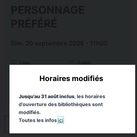
PERSONNAGE
PRÉFÉRÉ
Dim. 20 septembre 2026 - 11h00
Lieu
Public
Bibliothèque d’Étude et
Tout Public
du Patrimoine
Horaires modifiés
Jusqu’au 31 août inclus
, les horaires
d’ouverture des bibliothèques sont
modifiés.
Toutes les infos
ici
HORAIRES