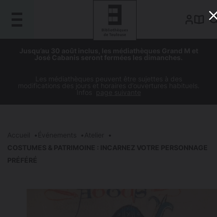
Gestion de vos préférences sur les cookies
Aller
Aller
Aller
Aller
Jusqu’au 30 août inclus, les médiathèques Grand M et
au
à
à
au
José Cabanis seront fermées les dimanches.
contenu
la
la
pied
principal
navigation
recherche
de
Les médiathèques peuvent être sujettes à des
modifications des jours et horaires d’ouvertures habituels.
page
Infos
page suivante
Accueil
Événements
Atelier
COSTUMES & PATRIMOINE : INCARNEZ VOTRE PERSONNAGE
PRÉFÉRÉ