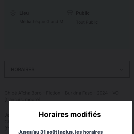
Lieu
Public
Médiathèque Grand M
Tout Public
HORAIRES
Chloé Aïcha Boro - Fiction - Burkina Faso - 2024 - VO
[français, mooré]
Horaires modifiés
Jeudi 24 septembre - 14h 30
Chloé Aïcha Boro - Fiction - Burkina Faso - 2024 - VO
[français, mooré]
Jusqu’au 31 août inclus
, les horaires