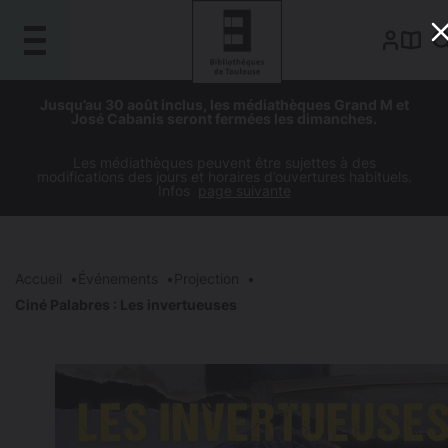
Gestion de vos préférences sur les cookies
Aller
Aller
Aller
Aller
Jusqu’au 30 août inclus, les médiathèques Grand M et
au
à
à
au
José Cabanis seront fermées les dimanches.
contenu
la
la
pied
principal
navigation
recherche
de
Les médiathèques peuvent être sujettes à des
modifications des jours et horaires d’ouvertures habituels.
page
Infos
page suivante
Accueil
Événements
Projection
Ciné Palabres : Les invertueuses