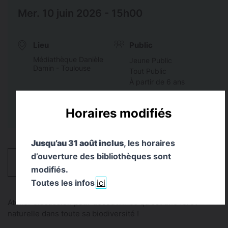
Mer. 10 juin 2026 - 15h00
Lieu
Public
Médiathèque Danièle
Jeune Public
Damin - Toulouse
Tout Public
À partir de 6 ans
Horaires modifiés
Jusqu’au 31 août inclus
, les horaires
d’ouverture des bibliothèques sont
HORAIRES
modifiés.
Toutes les infos
ici
Atelier discussion pour découvrir ce qu'est une forêt
naturelle dans toute sa biodiversité !