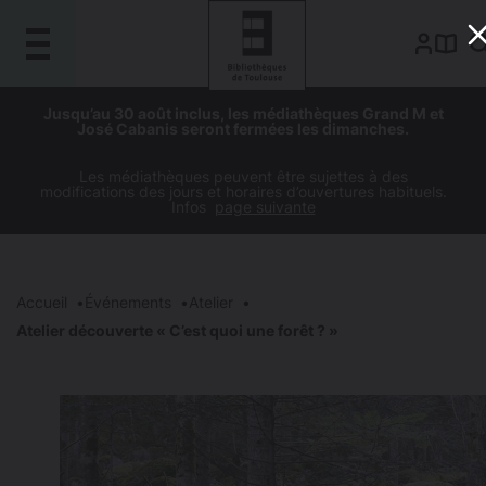
Gestion de vos préférences sur les cookies
Aller
Aller
Aller
Aller
Jusqu’au 30 août inclus, les médiathèques Grand M et
au
à
à
au
José Cabanis seront fermées les dimanches.
contenu
la
la
pied
principal
navigation
recherche
de
Les médiathèques peuvent être sujettes à des
modifications des jours et horaires d’ouvertures habituels.
page
Infos
page suivante
Accueil
Événements
Atelier
Atelier découverte « C’est quoi une forêt ? »