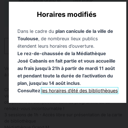
Médiathèque Grand M
Tout Public
Horaires modifiés
Dans le cadre du
plan canicule de la ville de
Toulouse
, de nombreux lieux publics
étendent leurs horaires d’ouverture.
HORAIRES
Le rez-de-chaussée de la Médiathèque
José Cabanis en fait partie et vous accueille
au frais jusqu’à 21h à partir de mardi 11 août
Venez profiter d’un moment de fraîcheur et de découverte
à la médiathèque !
et pendant toute la durée de l’activation du
plan, jusqu’au 14 août inclus
.
Chaque mercredi, profitez d'un après-midi dédié aux jeux
Consultez
les horaires d’été des bibliothèques
vidéo à la Médiathèque Grand M ! Découvertes, jeux
coopératifs et compétition sont au programme de ce
rendez-vous incontournable !
3 sessions de 1h - Accès libre sur présentation de la carte
de bibliothèque
Médiathèque Grand M