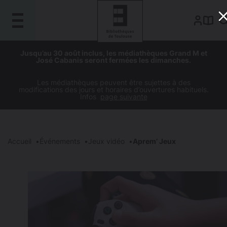
Gestion de vos préférences sur les cookies
Aller
Aller
Aller
Aller
Jusqu’au 30 août inclus, les médiathèques Grand M et
au
à
à
au
José Cabanis seront fermées les dimanches.
contenu
la
la
pied
principal
navigation
recherche
de
Les médiathèques peuvent être sujettes à des
modifications des jours et horaires d’ouvertures habituels.
page
Infos
page suivante
Accueil
Événements
Jeux vidéo
Aprem’ Jeux