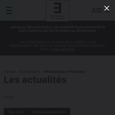
Gestion de vos préférences sur les cookies
Aller
Aller
Aller
Aller
Jusqu’au 30 août inclus, les médiathèques Grand M et
au
à
à
au
José Cabanis seront fermées les dimanches.
contenu
la
la
pied
principal
navigation
recherche
de
Les médiathèques peuvent être sujettes à des
modifications des jours et horaires d’ouvertures habituels.
page
Infos
page suivante
Accueil
Événements
Médiathèque Pradettes
Les actualités
Filtrer :
Voir tout
Chronique Bibliozik