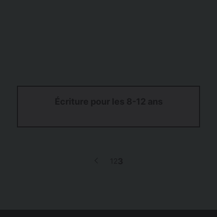
Écriture pour les 8-12 ans
p
1
2
3
Page
Page
Page
Page
précédente
a
g
i