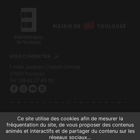
n
a
t
i
logo
o
:
logo
n
Mairie
:
de
NOUS CONTACTER
Bibliothèques
Toulouse
1 Allée Jacques Chaban-Delmas
de
31500
Toulouse
Toulouse
Tel :
05 62 27 40 88
Facebook
Instagram
YouTube
linkedin
S'INSCRIRE À LA NEWSLETTER
Ce site utilise des cookies afin de mesurer la
fréquentation du site, de vous proposer des contenus
animés et interactifs et de partager du contenu sur les
réseaux sociaux...