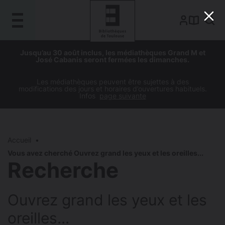
Gestion de vos préférences sur les cookies
Aller
Aller
Aller
Aller
Jusqu’au 30 août inclus, les médiathèques Grand M et
au
à
à
au
José Cabanis seront fermées les dimanches.
contenu
la
la
pied
principal
navigation
recherche
de
Les médiathèques peuvent être sujettes à des
modifications des jours et horaires d’ouvertures habituels.
page
Infos
page suivante
Accueil
Vous avez cherché Ouvrez grand les yeux et les oreilles...
Recherche
Ouvrez grand les yeux et les
oreilles...