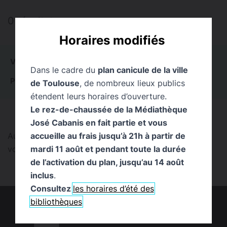
0 résultat
Horaires modifiés
VOIR TOUT
0
ACTUALITÉS
0
ÉVÉNEMENTS
0
Dans le cadre du
plan canicule de la ville
PUBLICATIONS
0
PAGES
0
EXPOSITIONS
0
de Toulouse
, de nombreux lieux publics
étendent leurs horaires d’ouverture.
Le rez-de-chaussée de la Médiathèque
José Cabanis en fait partie et vous
accueille au frais jusqu’à 21h à partir de
Aucun résultat trouvé pour cette recherche. Pouvez-
mardi 11 août et pendant toute la durée
vous la reformuler ?
de l’activation du plan, jusqu’au 14 août
inclus
.
Consultez
les horaires d’été des
bibliothèques