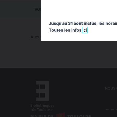
VOIR TOUT
0
ACTUALITÉS
0
ÉVÉ
Jusqu’au 31 août inclus
, les hora
Toutes les infos
ici
Aucun résultat trouvé pour cette recherche
NOUS
logo