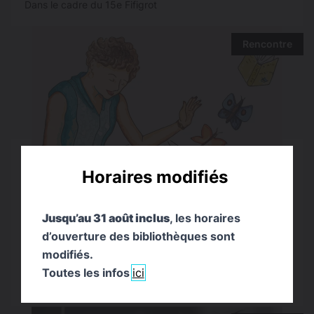
Dans le cadre du 15e Fifigrot
Rencontre
Horaires modifiés
JEU. 17 SEPTEMBRE 2026 - 18H00
Jusqu’au 31 août inclus
, les horaires
d’ouverture des bibliothèques sont
D’une belle plume aux bonnes feuilles :
modifiés.
comment se faire éditer ?
Rencontre avec Jeanne Mettra-Videau - Quinzaine
Toutes les infos
ici
littéraire