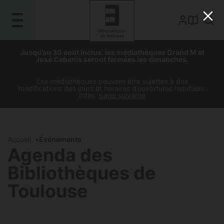
Gestion de vos préférences sur les cookies
Aller
Aller
Aller
Aller
Jusqu’au 30 août inclus, les médiathèques Grand M et
au
à
à
au
José Cabanis seront fermées les dimanches.
contenu
la
la
pied
principal
navigation
recherche
de
Les médiathèques peuvent être sujettes à des
modifications des jours et horaires d’ouvertures habituels.
page
Infos
page suivante
Accueil
Événements
Agenda des
Bibliothèques de
Toulouse