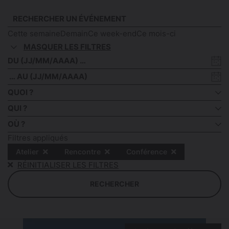
Cette semaine
Demain
Ce week-end
Ce mois-ci
MASQUER LES FILTRES
Date
de
Date
début
de
QUOI ?
fin
QUI ?
OÙ ?
Filtres appliqués
Atelier
Rencontre
Conférence
RÉINITIALISER LES FILTRES
RECHERCHER