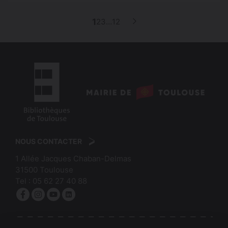
p
1
2
3
…
12
Page
Page
Page
Page
Page
suivante
a
g
i
n
a
logo
t
:
logo
i
Mairie
:
de
NOUS CONTACTER
o
Bibliothèques
Toulouse
1 Allée Jacques Chaban-Delmas
n
de
31500
Toulouse
Toulouse
Tel :
05 62 27 40 88
Facebook
Instagram
YouTube
linkedin