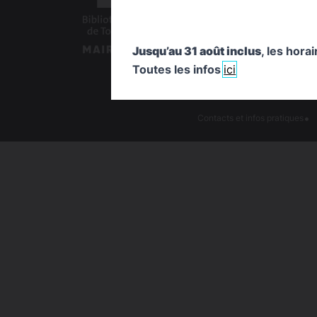
logo
Jusqu’au 31 août inclus
, les hora
:
S
Toutes les infos
ici
logo
Bibliothèques
:
de
Mairie
Toulouse
de
Contacts et infos pratiques
Toulouse