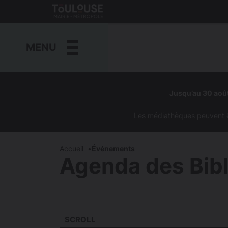
Gestion de vos préférences sur les cookies
Toulouse
métropole
MENU
Aller
au
Jusqu’au 30 août
contenu
principal
Les médiathèques peuvent êtr
Accueil
Événements
Agenda des Bib