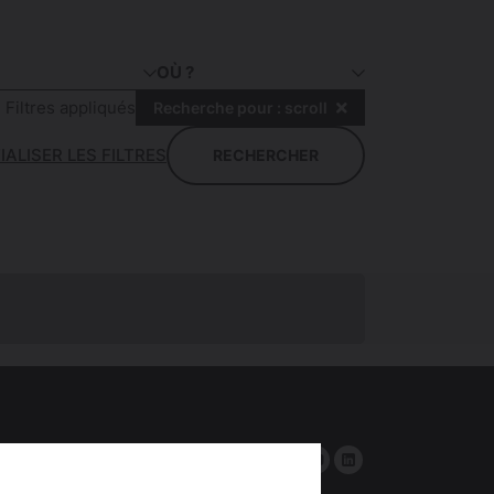
OÙ ?
Filtres appliqués
Recherche pour : scroll
TIALISER LES FILTRES
RECHERCHER
Tel :
05 62 27 40 88
Facebook
Instagram
YouTube
linkedin