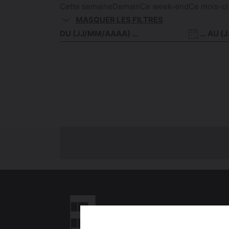
Cette semaine
Demain
Ce week-end
Ce mois-ci
MASQUER LES FILTRES
Date
Date
de
de
début
fin
NOUS