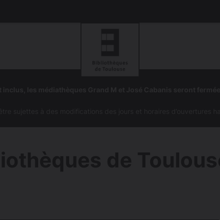
Aller
Aller
à
à
 inclus, les médiathèques Grand M et José Cabanis seront fermé
la
la
navigation
recherc
e sujettes à des modifications des jours et horaires d’ouvertures h
liothèques de Toulous