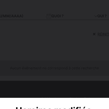
QUOI ?
QUI ?
RÉINI
Aucun événement ne correspond à cette recherche
1 Allée Jacques Chaban-Delmas
 CONTACTER
31500
Toulouse