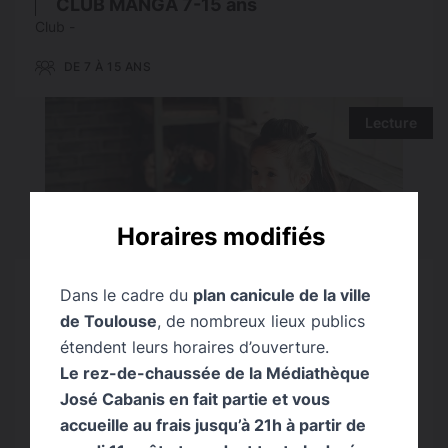
CLUB MANGA 7-15 ans
Club -
DE 7 À 15 ANS
Lecture
Horaires modifiés
Dans le cadre du
plan canicule de la ville
de Toulouse
, de nombreux lieux publics
étendent leurs horaires d’ouverture.
9 → 23 SEPTEMBRE 2026
Le rez-de-chaussée de la Médiathèque
José Cabanis en fait partie et vous
Heure du conte pour les 0-3ans
accueille au frais jusqu’à 21h à partir de
Un temps d’éveil, de découverte et de calme