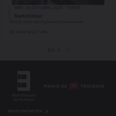
MER. 14 OCTOBRE 2026 - 15H30
Switch’Hour
Dans le cadre des Explorations Numériques.
À PARTIR DE 7 ANS
p
1
2
3
…
5
Page
Page
Page
Page
Page
suivante
a
g
i
n
a
logo
t
:
logo
i
Mairie
:
de
NOUS CONTACTER
o
Bibliothèques