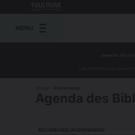
Gestion de vos préférences sur les cookies
Toulouse
métropole
MENU
Aller
au
Jusqu’au 30 août
contenu
principal
Les médiathèques peuvent êtr
Accueil
Événements
Agenda des Bib