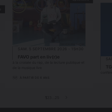
e
SAM. 5 SEPTEMBRE 2026 - 15H30
FAVO part en liv(r)e
SA
à la croisée du rap, de la lecture publique et
TG
de la musique live
confére
À PARTIR DE 6 ANS
pagination
1
2
3
…
25
Page
Page
Page
Page
Page
suivante