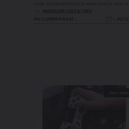
Cette semaine
Demain
Ce week-end
Ce mois-ci
MASQUER LES FILTRES
Date
Date
de
de
début
fin
Jeux vidé