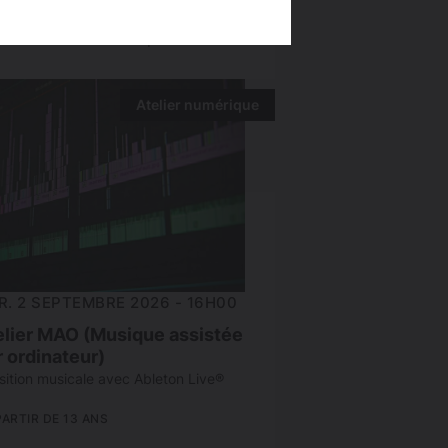
profiter d’un moment de fraîcheur et
ouverte à la médiathèque !
Atelier numérique
R. 2 SEPTEMBRE 2026 - 16H00
elier MAO (Musique assistée
r ordinateur)
ition musicale avec Ableton Live®
PARTIR DE 13 ANS