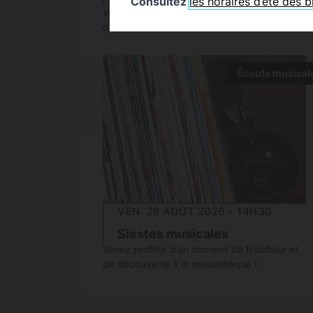
Consultez
les horaires d’été des 
Venez profiter d’un moment de fraîcheur et
de découverte à la médiathèque !
Écoute musical
VEN. 28 AOÛT 2026 - 14H30
Siestes musicales
Venez profiter d’un moment de fraîcheur et
de découverte à la médiathèque !