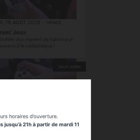
R. 19 AOÛT 2026 - 14H00
rem’ Jeux
profiter d’un moment de fraîcheur et
ouverte à la médiathèque !
Jeux vidéo
urs horaires d’ouverture.
 jusqu’à 21h à partir de mardi 11
R. 26 AOÛT 2026 - 14H00
rem’ Jeux