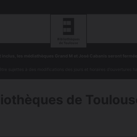
Aller
Aller
à
à
 inclus, les médiathèques Grand M et José Cabanis seront fermé
la
la
navigation
recherc
e sujettes à des modifications des jours et horaires d’ouvertures h
liothèques de Toulous