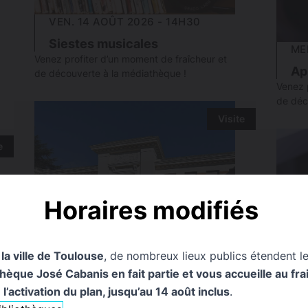
VEN. 14 AOÛT 2026 - 14H30
Siestes musicales
ME
Venez profiter d’un moment de fraîcheur et
Ap
de découverte à la médiathèque !
Venez 
de déc
Visite
e
Horaires modifiés
 la ville de Toulouse
, de nombreux lieux publics étendent le
SAM. 22 AOÛT 2026 - 11H00
que José Cabanis en fait partie et vous accueille au frais
ME
Visite Art déco
l’activation du plan, jusqu’au 14 août inclus
.
Bibliothèque d’étude et du patrimoine
Ap