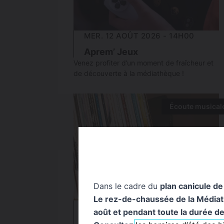
MER. 12 AOÛT 2026 - 14H00
Aprem’ Jeux
Venez profiter d’un moment de fraîcheur et
de découverte à la médiathèque !
Écoute musical
Dans le cadre du
plan canicule de
Le rez-de-chaussée de la Médiathè
VEN. 21 AOÛT 2026 - 14H30
août et pendant toute la durée de 
Siestes musicales