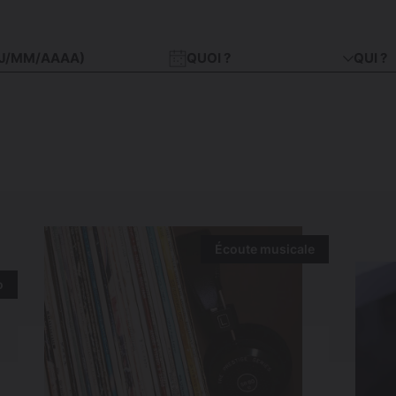
QUOI ?
QUI ?
Écoute musicale
o