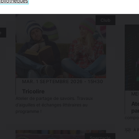
bibliothèques
Venez 
À PARTIR DE 16 ANS
de déc
Club
e
MAR. 1 SEPTEMBRE 2026 - 15H30
Tricolire
ME
Atelier de partage de savoirs. Travaux
At
d’aiguilles et échanges littéraires au
pa
programme !
compos
À 
Spectacle